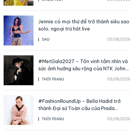
Jennie có mọi thứ để trở thành siêu sao
solo, ngoại trừ hát live
05/08/2026
SAO
#MetGala2027 – Tôn vinh tầm nhìn và
sức ảnh hưởng sâu rộng của NTK John
Galliano
05/08/2026
THỜI TRANG
#FashionRoundUp – Bella Hadid trở
thành Đại sứ Toàn cầu của Prada
Beauty, CHANEL mua lại Charvet
05/08/2026
THỜI TRANG