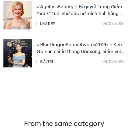
#AgelessBeauty – Bí quyết trang điểm
“hack” tuổi như các nữ minh tinh hàng
đầu
04/08/2026
LÀM ĐẸP
#BlueDragonSeriesAwards2026 – Kim
Go Eun chiến thắng Daesang, niềm vui
nhân đôi của Park Bo Kyung sau 23
04/08/2026
GIẢI TRÍ
năm
From the same category