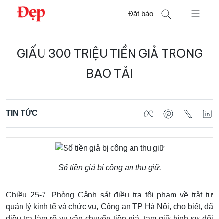
Chuyển
Đặt báo
đến
nội
Tìm
dung
GIẤU 300 TRIỆU TIỀN GIẢ TRONG
kiếm
cho:
BAO TẢI
TIN TỨC
Số tiền giả bị công an thu giữ.
Chiều 25-7, Phòng Cảnh sát điều tra tội phạm về trật tự
quản lý kinh tế và chức vụ, Công an TP Hà Nội, cho biết, đã
điều tra làm rõ vụ vận chuyển tiền giả, tạm giữ hình sự đối