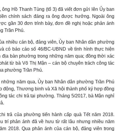
 ông Hồ Thanh Tùng (tổ 3) đã viết đơn gửi lên Ủy ban
tiền chính sách đáng ra ông được hưởng. Ngoài ông
ược gần 30 đơn trình bày, đơn đề nghị hoặc phản ánh
ng Trần Phú.
của nhiều cán bộ, đảng viên, Ủy ban Nhân dân phường
và có báo cáo số 46/BC-UBND về tình hình thực hiện
rên địa bàn phường trong những năm qua; đồng thời xác
 phát từ bà Võ Thị Mận – cán bộ chuyên trách công tác
của phường Trần Phú.
, những năm qua, Ủy ban Nhân dân phường Trần Phú
ao động, Thương binh và Xã hội thành phố ký hợp đồng
ông tác chi trả tại phường. Tháng 5/2017, bà Mận nghỉ
rả.
chi trả của phường tiến hành cấp quà Tết năm 2018.
ưu trí phản ánh đã về hưu từ rất lâu nhưng nhiều năm
ăm 2018. Qua phản ánh của cán bộ, đảng viên trong