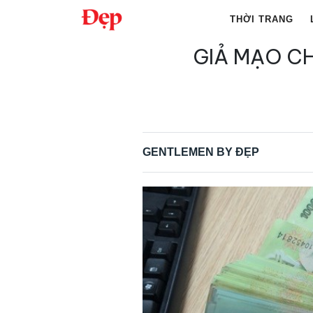
Chuyển
THỜI TRANG
đến
nội
GIẢ MẠO C
Tìm
dung
kiếm
cho:
GENTLEMEN BY ĐẸP