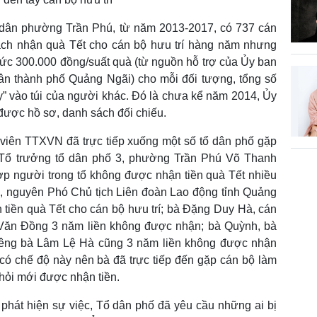
dân phường Trần Phú, từ năm 2013-2017, có 737 cán
ách nhận quà Tết cho cán bộ hưu trí hàng năm nhưng
ức 300.000 đồng/suất quà (từ nguồn hỗ trợ của Ủy ban
n thành phố Quảng Ngãi) cho mỗi đối tượng, tổng số
hảy” vào túi của người khác. Đó là chưa kể năm 2014, Ủy
ược hồ sơ, danh sách đối chiếu.
 viên TTXVN đã trực tiếp xuống một số tổ dân phố gặp
 Tổ trưởng tổ dân phố 3, phường Trần Phú Võ Thanh
ợp người trong tổ không được nhận tiền quà Tết nhiều
 nguyên Phó Chủ tịch Liên đoàn Lao động tỉnh Quảng
tiền quà Tết cho cán bộ hưu trí; bà Đặng Duy Hà, cán
 Văn Đồng 3 năm liền không được nhận; bà Quỳnh, bà
êng bà Lâm Lệ Hà cũng 3 năm liền không được nhận
 có chế độ này nên bà đã trực tiếp đến gặp cán bộ làm
hỏi mới được nhận tiền.
phát hiện sự việc, Tổ dân phố đã yêu cầu những ai bị