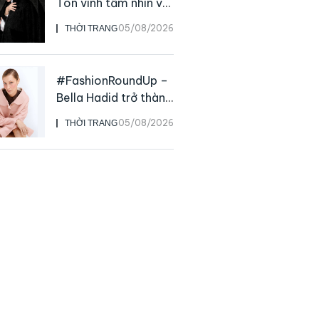
Tôn vinh tầm nhìn và
sức ảnh hưởng sâu
05/08/2026
THỜI TRANG
rộng của NTK John
Galliano
#FashionRoundUp –
Bella Hadid trở thành
Đại sứ Toàn cầu của
05/08/2026
THỜI TRANG
Prada Beauty,
CHANEL mua lại
Charvet