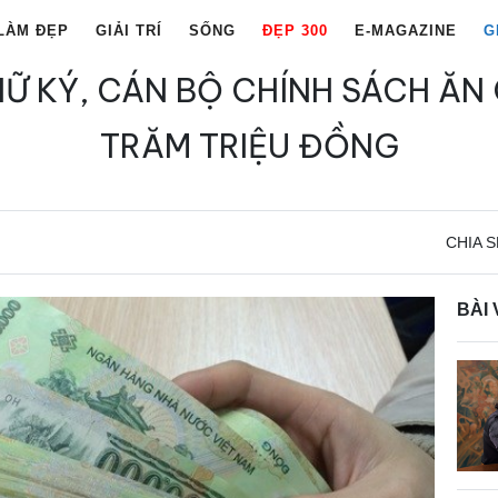
LÀM ĐẸP
GIẢI TRÍ
SỐNG
ĐẸP 300
E-MAGAZINE
G
HỮ KÝ, CÁN BỘ CHÍNH SÁCH ĂN
TRĂM TRIỆU ĐỒNG
CHIA S
BÀI 