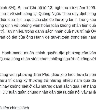
h 3/4), Bí thư Chi bộ tổ 13, nghỉ hưu từ năm 1999.
 hưu về sinh sống tại Quảng Ngãi. Theo quy định, ông
iền quà Tết là quà của chế độ thương binh. Trong sáu
ng định với phóng viên hoàn toàn không nhận tiền quà
trí. Tuy nhiên, trong danh sách nhận quà hưu trí mà Ủy
n có tên của ông Hạnh để quyết toán trong sáu năm
c Hạnh mong muốn chính quyền địa phương cần vào
 độ của công nhân viên chức, những người có công với
đảng viên phường Trần Phú, điều khó hiểu hơn là trên
hưu trí đăng ký thường trú nhưng nhiều năm qua đã
ện nay không biết ở đâu nhưng danh sách quà Tết hàng
 Dư luận quần chúng nhân dân đặt ra dấu hỏi vậy ai là
ả tiền chính sách