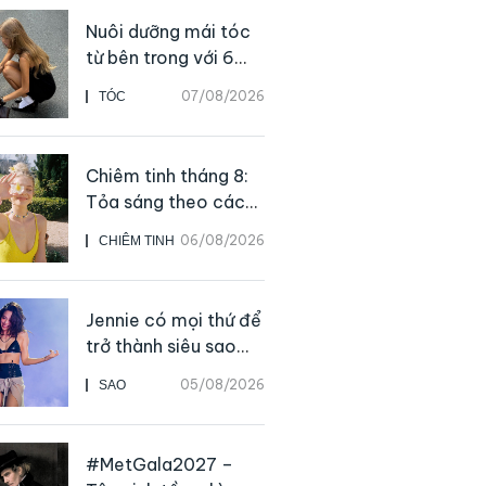
Nuôi dưỡng mái tóc
từ bên trong với 6
thực phẩm giàu
07/08/2026
TÓC
dưỡng chất
Chiêm tinh tháng 8:
Tỏa sáng theo cách
của chính mình
06/08/2026
CHIÊM TINH
Jennie có mọi thứ để
trở thành siêu sao
solo, ngoại trừ hát
05/08/2026
SAO
live
#MetGala2027 –