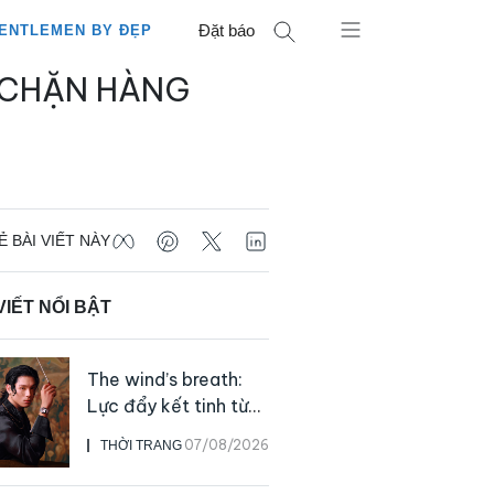
Đặt báo
ENTLEMEN BY ĐẸP
 CHẶN HÀNG
Ẻ BÀI VIẾT NÀY
VIẾT NỔI BẬT
The wind’s breath:
Lực đẩy kết tinh từ
sự kiên định
07/08/2026
THỜI TRANG