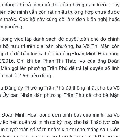
 đồng chí trả tiền quà Tết của những năm trước. Tuy
viên xác minh vẫn còn rất nhiều trường hợp chưa được
m trước. Các hộ này cũng đã làm đơn kiến nghị hoặc
ân phường.
 trong việc lập danh sách để quyết toán chế độ chính
n bộ hưu trí trên địa bàn phường, bà Võ Thị Mận còn
ởng chế độ bảo trợ xã hội của ông Đoàn Minh Hoa trong
12/2016. Chỉ khi bà Phan Thị Thảo, vợ của ông Đoàn
Mận gọi lên phường Trần Phú để trả lại quyển sổ lĩnh
ền mặt là 7,56 triệu đồng.
vụ Đảng ủy Phường Trần Phú đã thống nhất cho bà Võ
 và Ủy ban Nhân dân phường Trần Phú đã cho bà Mận
g Đoàn Minh Hoa, trong đơn trình bày của mình, bà Võ
việc nên quên và mình có ký thay cho bà Thảo (vợ của
àm quyết toán sổ sách nhằm kịp chi cho tháng sau. Còn
 tiền quà Tết của cán bộ hưu trí từ năm 2017 trở về