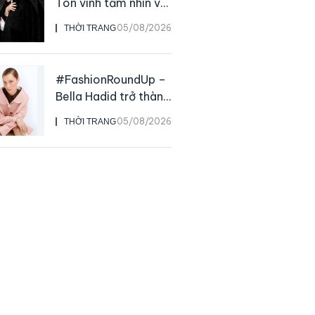
Tôn vinh tầm nhìn và
sức ảnh hưởng sâu
05/08/2026
THỜI TRANG
rộng của NTK John
Galliano
#FashionRoundUp –
Bella Hadid trở thành
Đại sứ Toàn cầu của
05/08/2026
THỜI TRANG
Prada Beauty,
CHANEL mua lại
Charvet