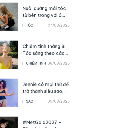
Nuôi dưỡng mái tóc
từ bên trong với 6
thực phẩm giàu
07/08/2026
TÓC
dưỡng chất
Chiêm tinh tháng 8:
Tỏa sáng theo cách
của chính mình
06/08/2026
CHIÊM TINH
Jennie có mọi thứ để
trở thành siêu sao
solo, ngoại trừ hát
05/08/2026
SAO
live
#MetGala2027 –