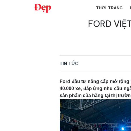
Chuyển
THỜI TRANG
đến
nội
FORD VIỆ
Tìm
dung
kiếm
cho:
TIN TỨC
Ford đầu tư nâng cấp mở rộng 
40.000 xe, đáp ứng nhu cầu ng
sản phẩm của hãng tại thị trườn