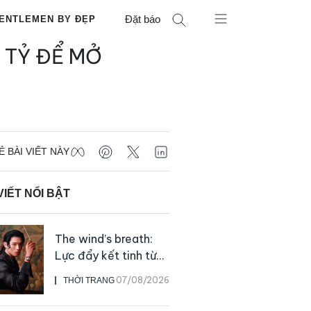
Đặt báo
ENTLEMEN BY ĐẸP
 TỶ ĐỂ MỞ
Ẻ BÀI VIẾT NÀY
VIẾT NỔI BẬT
The wind’s breath:
Lực đẩy kết tinh từ
sự kiên định
07/08/2026
THỜI TRANG