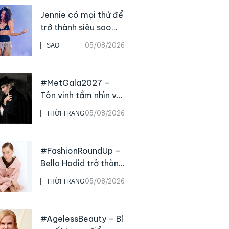
Jennie có mọi thứ để
trở thành siêu sao
solo, ngoại trừ hát
05/08/2026
SAO
live
#MetGala2027 –
Tôn vinh tầm nhìn và
sức ảnh hưởng sâu
05/08/2026
THỜI TRANG
rộng của NTK John
Galliano
#FashionRoundUp –
Bella Hadid trở thành
Đại sứ Toàn cầu của
05/08/2026
THỜI TRANG
Prada Beauty,
CHANEL mua lại
Charvet
#AgelessBeauty – Bí