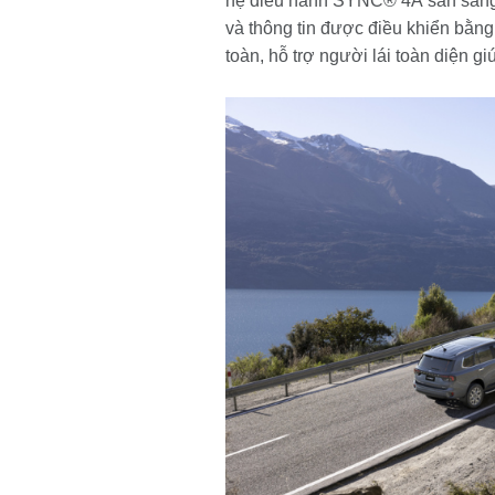
hệ điều hành SYNC® 4A sẵn sàng hỗ
và thông tin được điều khiển bằng 
toàn, hỗ trợ người lái toàn diện g