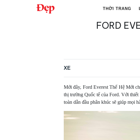
Chuyển
THỜI TRANG
đến
nội
FORD EVE
Tìm
dung
kiếm
cho:
XE
Mới đây, Ford Everest Thế Hệ Mới chín
thị trường Quốc tế của Ford. Với thiết
toàn dẫn đầu phân khúc sẽ giúp mọi hà