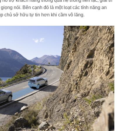
 trợ khách hàng thông qua hệ thống liên lạc, giải trí
giọng nói. Bên cạnh đó là một loạt các tính năng an
iúp chủ sở hữu tự tin hơn khi cầm vô lăng.