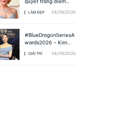
quyết trang điểm
“hack” tuổi như các
04/08/2026
LÀM ĐẸP
nữ minh tinh hàng
đầu
#BlueDragonSeriesA
wards2026 – Kim
Go Eun chiến thắng
04/08/2026
GIẢI TRÍ
Daesang, niềm vui
nhân đôi của Park Bo
Kyung sau 23 năm