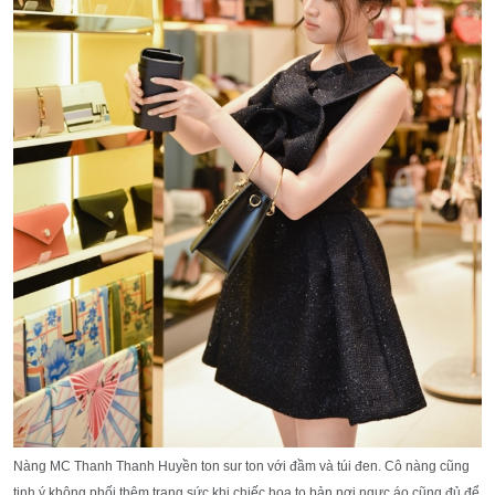
Nàng MC Thanh Thanh Huyền ton sur ton với đầm và túi đen. Cô nàng cũng
tinh ý không phối thêm trang sức khi chiếc hoa to bản nơi ngực áo cũng đủ để