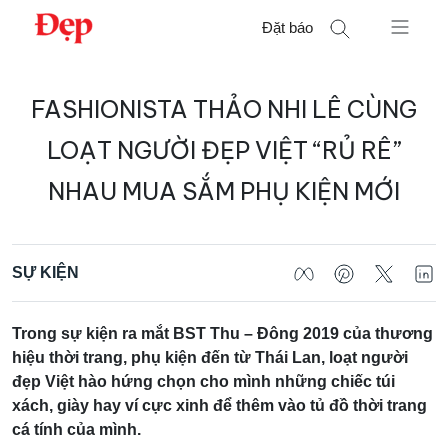
Chuyển
Đặt báo
đến
nội
Tìm
dung
FASHIONISTA THẢO NHI LÊ CÙNG
kiếm
cho:
LOẠT NGƯỜI ĐẸP VIỆT “RỦ RÊ”
NHAU MUA SẮM PHỤ KIỆN MỚI
SỰ KIỆN
Trong sự kiện ra mắt BST Thu – Đông 2019 của thương
hiệu thời trang, phụ kiện đến từ Thái Lan, loạt người
đẹp Việt hào hứng chọn cho mình những chiếc túi
xách, giày hay ví cực xinh để thêm vào tủ đồ thời trang
cá tính của mình.