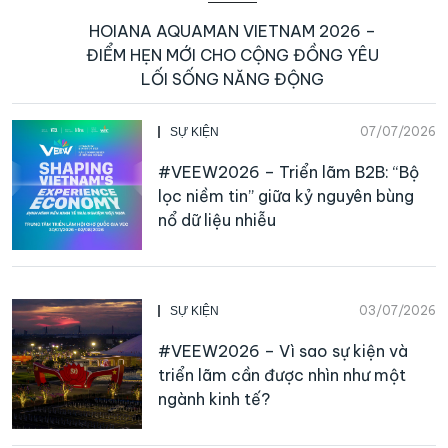
HOIANA AQUAMAN VIETNAM 2026 –
ĐIỂM HẸN MỚI CHO CỘNG ĐỒNG YÊU
LỐI SỐNG NĂNG ĐỘNG
07/07/2026
SỰ KIỆN
#VEEW2026 – Triển lãm B2B: “Bộ
lọc niềm tin” giữa kỷ nguyên bùng
nổ dữ liệu nhiễu
03/07/2026
SỰ KIỆN
#VEEW2026 – Vì sao sự kiện và
triển lãm cần được nhìn như một
ngành kinh tế?