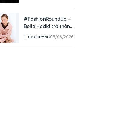
rộng của NTK John
Galliano
#FashionRoundUp –
Bella Hadid trở thành
Đại sứ Toàn cầu của
05/08/2026
THỜI TRANG
Prada Beauty,
CHANEL mua lại
Charvet