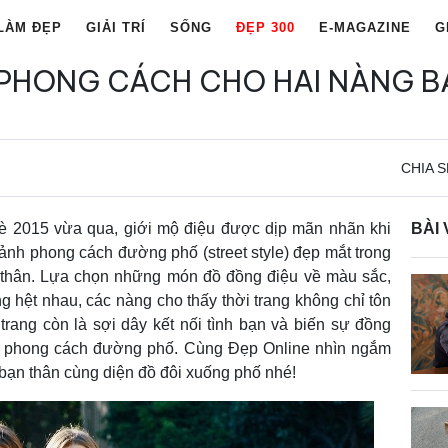
LÀM ĐẸP
GIẢI TRÍ
SỐNG
ĐẸP 300
E-MAGAZINE
G
 PHONG CÁCH CHO HAI NÀNG B
CHIA S
è 2015 vừa qua, giới mộ điệu được dịp mãn nhãn khi
BÀI 
ảnh phong cách đường phố (street style) đẹp mắt trong
 thân. Lựa chọn những món đồ đồng điệu về màu sắc,
ng hệt nhau, các nàng cho thấy thời trang không chỉ tôn
i trang còn là sợi dây kết nối tình bạn và biến sự đồng
ho phong cách đường phố. Cùng Đẹp Online nhìn ngắm
bạn thân cùng diện đồ đôi xuống phố nhé!