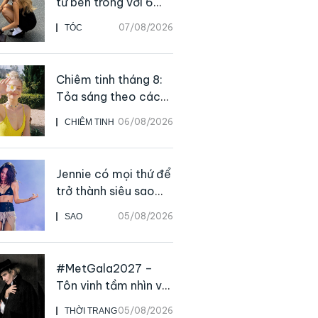
từ bên trong với 6
thực phẩm giàu
07/08/2026
TÓC
dưỡng chất
Chiêm tinh tháng 8:
Tỏa sáng theo cách
của chính mình
06/08/2026
CHIÊM TINH
Jennie có mọi thứ để
trở thành siêu sao
solo, ngoại trừ hát
05/08/2026
SAO
live
#MetGala2027 –
Tôn vinh tầm nhìn và
sức ảnh hưởng sâu
05/08/2026
THỜI TRANG