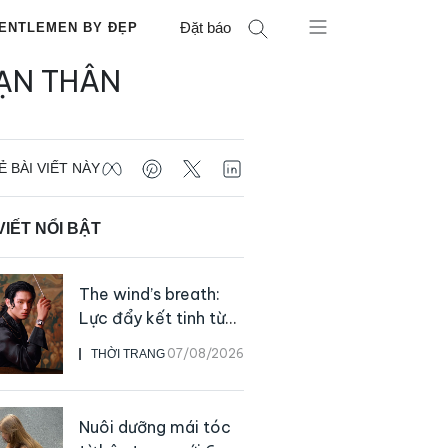
Đặt báo
ENTLEMEN BY ĐẸP
ẠN THÂN
Ẻ BÀI VIẾT NÀY
VIẾT NỔI BẬT
The wind’s breath:
Lực đẩy kết tinh từ
sự kiên định
07/08/2026
THỜI TRANG
Nuôi dưỡng mái tóc