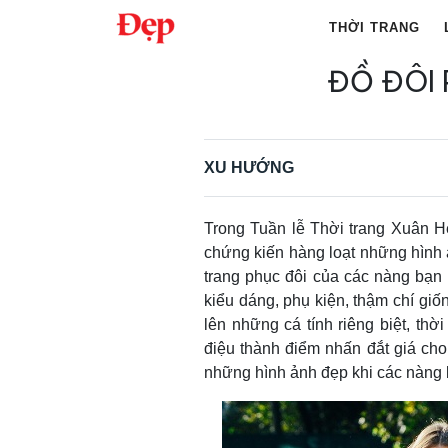
Chuyển
THỜI TRANG
đến
nội
ĐỒ ĐÔI
Tìm
dung
kiếm
cho:
XU HƯỚNG
Trong Tuần lễ Thời trang Xuân H
chứng kiến hàng loạt những hình 
trang phục đôi của các nàng bạn
kiểu dáng, phụ kiện, thậm chí giố
lên những cá tính riêng biệt, thờ
điệu thành điểm nhấn đắt giá c
những hình ảnh đẹp khi các nàng 