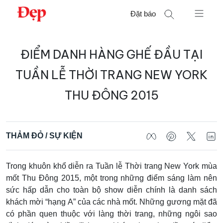
Chuyển
Đặt báo
đến
nội
Tìm
dung
ĐIỂM DANH HÀNG GHẾ ĐẦU TẠI
kiếm
cho:
TUẦN LỄ THỜI TRANG NEW YORK
THU ĐÔNG 2015
THẢM ĐỎ / SỰ KIỆN
Trong khuôn khổ diễn ra Tuần lễ Thời trang New York mùa
mốt Thu Đông 2015, một trong những điểm sáng làm nên
sức hấp dẫn cho toàn bộ show diễn chính là danh sách
khách mời “hạng A” của các nhà mốt. Những gương mặt đã
có phần quen thuộc với làng thời trang, những ngôi sao