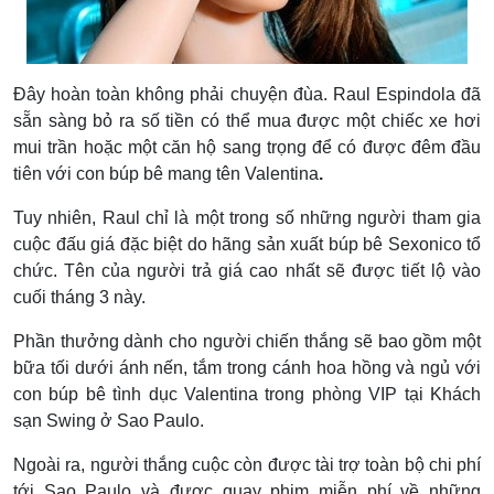
Đây hoàn toàn không phải chuyện đùa. Raul Espindola đã
sẵn sàng bỏ ra số tiền có thể mua được một chiếc xe hơi
mui trần hoặc một căn hộ sang trọng để
có được đêm đầu
tiên với con búp bê mang tên Valentina
.
Tuy nhiên, Raul chỉ là một trong số những người tham gia
cuộc đấu giá đặc biệt do hãng sản xuất búp bê Sexonico tổ
chức. Tên của người trả giá cao nhất sẽ được tiết lộ vào
cuối tháng 3 này.
Phần thưởng dành cho người chiến thắng sẽ bao gồm một
bữa tối dưới ánh nến, tắm trong cánh hoa hồng và ngủ với
con búp bê tình dục Valentina trong phòng VIP tại Khách
sạn Swing ở Sao Paulo.
Ngoài ra, người thắng cuộc còn được tài trợ toàn bộ chi phí
tới Sao Paulo và được quay phim miễn phí về những