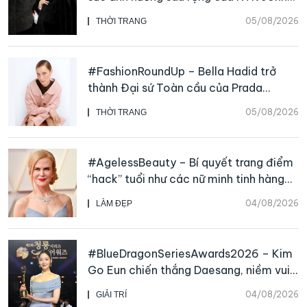
Galliano
05/08/2026
THỜI TRANG
#FashionRoundUp – Bella Hadid trở
thành Đại sứ Toàn cầu của Prada
Beauty, CHANEL mua lại Charvet
05/08/2026
THỜI TRANG
#AgelessBeauty – Bí quyết trang điểm
“hack” tuổi như các nữ minh tinh hàng
đầu
04/08/2026
LÀM ĐẸP
#BlueDragonSeriesAwards2026 – Kim
Go Eun chiến thắng Daesang, niềm vui
nhân đôi của Park Bo Kyung sau 23
04/08/2026
GIẢI TRÍ
năm