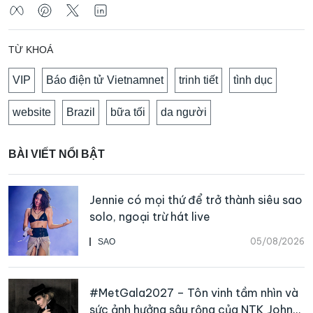
TỪ KHOÁ
VIP
Báo điện tử Vietnamnet
trinh tiết
tình dục
website
Brazil
bữa tối
da người
BÀI VIẾT NỔI BẬT
Jennie có mọi thứ để trở thành siêu sao
solo, ngoại trừ hát live
05/08/2026
SAO
#MetGala2027 – Tôn vinh tầm nhìn và
sức ảnh hưởng sâu rộng của NTK John