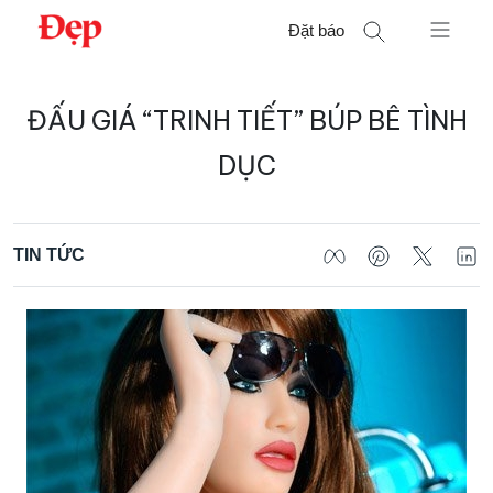
Chuyển
Đặt báo
đến
nội
Tìm
dung
ĐẤU GIÁ “TRINH TIẾT” BÚP BÊ TÌNH
kiếm
cho:
DỤC
TIN TỨC