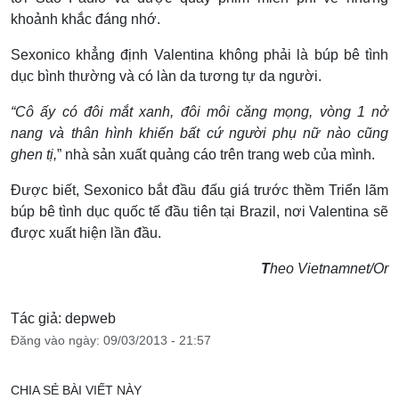
khoảnh khắc đáng nhớ.
Sexonico khẳng định Valentina không phải là búp bê tình
dục bình thường và có làn da tương tự da người.
“Cô ấy có đôi mắt xanh, đôi môi căng mọng, vòng 1 nở
nang và thân hình khiến bất cứ người phụ nữ nào cũng
ghen tị,
” nhà sản xuất quảng cáo trên trang web của mình.
Được biết, Sexonico bắt đầu đấu giá trước thềm Triển lãm
búp bê tình dục quốc tế đầu tiên tại Brazil, nơi Valentina sẽ
được xuất hiện lần đầu.
T
heo Vietnamnet/Or
Tác giả: depweb
Đăng vào ngày: 09/03/2013 - 21:57
CHIA SẺ BÀI VIẾT NÀY