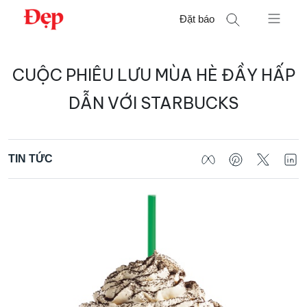
Chuyển
Đặt báo
đến
nội
Tìm
dung
CUỘC PHIÊU LƯU MÙA HÈ ĐẦY HẤP
kiếm
cho:
DẪN VỚI STARBUCKS
TIN TỨC