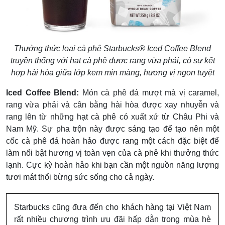
Thưởng thức loại cà phê Starbucks® Iced Coffee Blend
truyền thống với hạt cà phê được rang vừa phải, có sự kết
hợp hài hòa giữa lớp kem mịn màng, hương vị ngon tuyệt
Iced Coffee Blend:
Món cà phê đá mượt mà vị caramel,
rang vừa phải và cân bằng hài hòa được xay nhuyễn và
rang lên từ những hạt cà phê có xuất xứ từ Châu Phi và
Nam Mỹ. Sự pha trộn này được sáng tạo để tạo nên một
cốc cà phê đá hoàn hảo được rang một cách đặc biệt để
làm nổi bật hương vị toàn vẹn của cà phê khi thưởng thức
lạnh. Cực kỳ hoàn hảo khi bạn cần một nguồn năng lượng
tươi mát thổi bừng sức sống cho cả ngày.
Starbucks cũng đưa đến cho khách hàng tại Việt Nam
rất nhiều chương trình ưu đãi hấp dẫn trong mùa hè