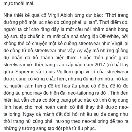
mực thoải mái.
Nhà thiết kế quá cố Virgil Abloh từng dự báo: “Thời trang
đường phố một lúc nào đó cũng phải lụi tàn”. Thời điểm đó,
người ta chỉ cho rằng đây là một câu nói nhằm đánh bóng
bộ sưu tập chuẩn bị ra mắt của nhà sáng lập Off-White, bởi
không thể có chuyện một kẻ cuồng streetwear như Virgil lại
dễ dàng từ bỏ streetwear như vậy. Ấy vậy mà những gì ông
dự đoán đã trở thành hiện thực. Cuộc “hôn phối” giữa
streetwear với thời trang cao cấp vào năm 2017 (cú bắt tay
giữa Supreme và Louis Vuitton) giúp vị trí của streetwear
được củng cố vững chắc hơn, nhưng đúng hơn nữa, nó tạo
ra nguồn cảm hứng để trẻ hóa âu phục cổ điển, để từ đó
dòng âu phục may đo hiện đại neo-tailoring ra đời. Tính đến
hiện tại, vẫn chưa có dòng trang phục nào có tính ứng dụng
linh hoạt cho mọi hoàn cảnh có thể thay thế được neo-
tailoring. Ngay cả mảnh đất đòi hỏi nhiều sự đa dạng như
thời trang nữ cũng phải nương theo neo-tailoring để tạo ra
những ý tưởng sáng tạo đột phá từ âu phục.