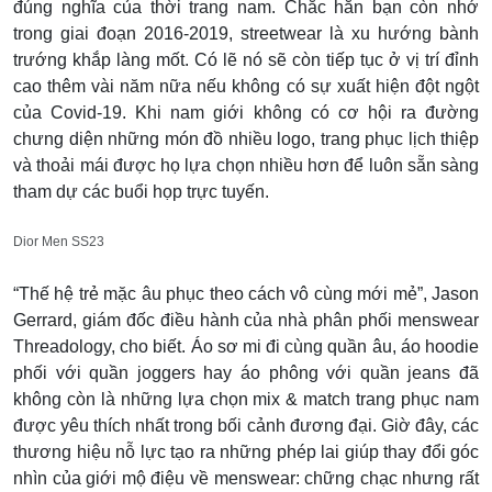
đúng nghĩa của thời trang nam. Chắc hẳn bạn còn nhớ
trong giai đoạn 2016-2019, streetwear là xu hướng bành
trướng khắp làng mốt. Có lẽ nó sẽ còn tiếp tục ở vị trí đỉnh
cao thêm vài năm nữa nếu không có sự xuất hiện đột ngột
của Covid-19. Khi nam giới không có cơ hội ra đường
chưng diện những món đồ nhiều logo, trang phục lịch thiệp
và thoải mái được họ lựa chọn nhiều hơn để luôn sẵn sàng
tham dự các buổi họp trực tuyến.
Dior Men SS23
“Thế hệ trẻ mặc âu phục theo cách vô cùng mới mẻ”, Jason
Gerrard, giám đốc điều hành của nhà phân phối menswear
Threadology, cho biết. Áo sơ mi đi cùng quần âu, áo hoodie
phối với quần joggers hay áo phông với quần jeans đã
không còn là những lựa chọn mix & match trang phục nam
được yêu thích nhất trong bối cảnh đương đại. Giờ đây, các
thương hiệu nỗ lực tạo ra những phép lai giúp thay đổi góc
nhìn của giới mộ điệu về menswear: chững chạc nhưng rất