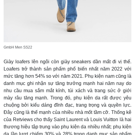
GmbH Men SS22
Giày loafers lên ngôi còn giày sneakers dần mất đi vị thế.
Loafers trở thành sản phẩm phổ biến nhất năm 2022 với
mức tăng hơn 54% so với năm 2021. Phụ kiện nam cũng là
danh mục ghi nhận sự tăng trưởng mạnh hai năm nay do
nhu cầu mua sắm mắt kính, túi xách và trang sức ở giới
mày râu tăng mạnh. Trong đó, phụ kiện da rất được yêu
chuộng bởi kiểu dáng đĩnh đạc, trang trọng và quyền lực.
Đây cũng là thế mạnh của nhiều nhà mốt tầm cỡ. Thống kê
của Retviews cho thấy Saint Laurent và Louis Vuitton là hai
thương hiệu tập trung vào phụ kiện da nhiều nhất; phụ kiện
da lần lượt chiếm 30% và 28% trong danh mục sản phẩm