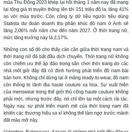
mùa Thu Đông 2023 khép lại hồi tháng 1 năm nay đã mang
lại tổng giá trị truyền thông lên tới 151 triệu đô la, tăng 41%
so với mùa trước. Còn công ty dữ liệu người tiêu dùng
Statista dự đoán doanh thu phân khúc đồ nam ở Anh sẽ
tăng 2,06% mỗi năm cho đến năm 2027. Ở thời trang nữ,
mức tăng trưởng này là 2,17%.
Những con số đó cho thấy cán cân giữa thời trang nam và
thời trang nữ đã bắt đầu dịch chuyển. Thời trang nữ không
còn chiếm ưu thế áp đảo trong sân chơi thời trang do các
nhà mốt giờ đây đã có định hướng phát triển đồ nam bài
bản hơn. Không chỉ dừng lại ở mảng ready-to-wear, đồ nam
còn thống trị lãnh địa haute couture xa hoa. Sự xuất hiện
của menswear trong thế giới thủ công haute couture không
phải mới, nhưng trước đây, nó chỉ tồn tại một cách rải rác.
Ngày nay, sự phát triển mạnh mẽ của thời trang nam đã
khiến các thương hiệu xa xỉ không thể làm ngơ trước mảnh
đất màu mỡ này.
Valentino, Balenciaga, Azzaro là những nhà mốt đều đặn ra