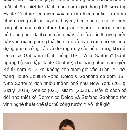
mắt nhiều thiết kế dành cho nam giới trong bộ sưu tập
Haute Couture. Dù được vay mượn nhiều chi tiết từ đồ nữ
như đường cắt nối uyển chuyển, bèo nhún, rosette, hiệu
ứng phối màu color-block, lông vũ, sequin…, nhưng những
bộ trang phục dành cho cánh mày râu của các thương hiệu
này vẫn mang phong thái lịch lãm và mạnh mẽ nhờ kỹ thuật
dựng phom cứng cáp và đường may sắc bén. Trong khi đó,
Dolce & Gabbana dành riêng BST “Alta Sartoria” (sánh
ngang bộ sưu tập Haute Couture) cho trang phục nam giới.
Kể từ năm 2012 khi không còn tham gia vào Tuần lễ Thời
trang Haute Couture Paris, Dolce & Gabbana đã đem BST
“Alta Sartoria” đến nhiều thành phố như New York (2018),
Sicily (2019), Venice (021), Miami (2022)… Đây là cách bộ
đôi nhà thiết kế Domenico Dolce và Stefano Gabbana tôn
vinh nghệ thuật chế tác thủ công nước Ý với thế giới.