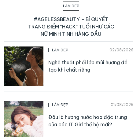
LÀM ĐẸP
#AGELESSBEAUTY – BÍ QUYẾT
TRANG ĐIỂM “HACK” TUỔI NHƯ CÁC
NỮ MINH TINH HÀNG ĐẦU
02/08/2026
LÀM ĐẸP
Nghệ thuật phối lớp mùi hương để
tạo khí chất riêng
01/08/2026
LÀM ĐẸP
Đâu là hương nước hoa đặc trưng
của các IT Girl thế hệ mới?