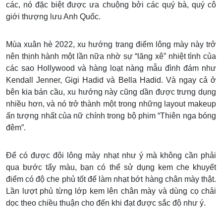
các, nó đặc biệt được ưa chuộng bởi các quý bà, quý cô
giới thượng lưu Anh Quốc.
Mùa xuân hè 2022, xu hướng trang điểm lông mày này trở
nên thịnh hành một lần nữa nhờ sự “lăng xê” nhiệt tình của
các sao Hollywood và hàng loạt nàng mẫu đình đám như
Kendall Jenner, Gigi Hadid và Bella Hadid. Và ngay cả ở
bên kia bán cầu, xu hướng này cũng dần được trưng dụng
nhiều hơn, và nó trở thành một trong những layout makeup
ấn tượng nhất của nữ chính trong bộ phim “Thiên nga bóng
đêm”.
Để có được đôi lông mày nhạt như ý mà không cần phải
qua bước tẩy màu, bạn có thể sử dụng kem che khuyết
điểm có độ che phủ tốt để làm nhạt bớt hàng chân mày thật.
Lần lượt phủ từng lớp kem lên chân mày và dùng cọ chải
dọc theo chiều thuận cho đến khi đạt được sắc độ như ý.