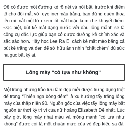
Để có được một đường kẻ rõ nét và nổi bật, trước khi điểm
tô cho đôi mắt với eyeliner màu trắng, bạn đừng quên thoa
lên mi mắt một lớp kem lót mắt hoặc kem che khuyết điểm.
Đặc biệt, bút kẻ mắt dạng nước với đầu lông mảnh sẽ là
công cụ đắc lực giúp bạn có được đường kẻ chính xác và
sắc sảo hơn. Hãy học Lee Ra El cách kẻ mắt mèo bằng cả
bút kẻ trắng và đen để sở hữu ánh nhìn “chặt chém” đủ sức
hạ gục bất kỳ ai.
Lông mày “có tựa như không”
Một trong những trào lưu làm đẹp mới được trưng dụng triệt
để trong “Thiên nga bóng đêm” là xu hướng tẩy trắng lông
mày của thập niên 90. Nguồn gốc của việc tẩy lông mày bắt
nguồn từ thời kỳ trị vì của nữ hoàng Elizabeth Đệ nhất. Lúc
bấy giờ, lông mày nhạt màu và mỏng manh “có tựa như
không” được coi là một chuẩn mực của vẻ đẹp kiêu sa đài