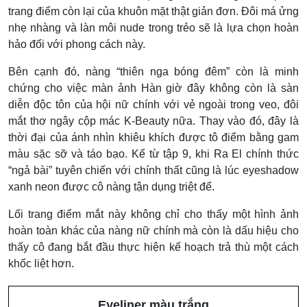
trang điểm còn lại của khuôn mặt thật giản đơn. Đôi má ửng
nhẹ nhàng và làn môi nude trong trẻo sẽ là lựa chọn hoàn
hảo đối với phong cách này.
Bên cạnh đó, nàng “thiên nga bóng đêm” còn là minh
chứng cho việc màn ảnh Hàn giờ đây không còn là sàn
diễn độc tôn của hội nữ chính với vẻ ngoài trong veo, đôi
mắt thơ ngây cộp mác K-Beauty nữa. Thay vào đó, đây là
thời đại của ánh nhìn khiêu khích được tô điểm bằng gam
màu sặc sỡ và táo bạo. Kể từ tập 9, khi Ra El chính thức
“ngả bài” tuyên chiến với chính thất cũng là lúc eyeshadow
xanh neon được cô nàng tận dụng triệt để.
Lối trang điểm mắt này không chỉ cho thấy một hình ảnh
hoàn toàn khác của nàng nữ chính mà còn là dấu hiệu cho
thấy cô đang bắt đầu thực hiện kế hoạch trả thù một cách
khốc liệt hơn.
Eyeliner màu trắng