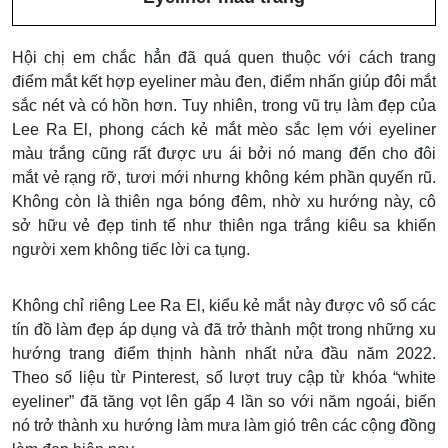
Hội chị em chắc hẳn đã quá quen thuộc với cách trang
điểm mắt kết hợp eyeliner màu đen, điểm nhấn giúp đôi mắt
sắc nét và có hồn hơn. Tuy nhiên, trong vũ trụ làm đẹp của
Lee Ra El, phong cách kẻ mắt mèo sắc lẹm với eyeliner
màu trắng cũng rất được ưu ái bởi nó mang đến cho đôi
mắt vẻ rạng rỡ, tươi mới nhưng không kém phần quyến rũ.
Không còn là thiên nga bóng đêm, nhờ xu hướng này, cô
sở hữu vẻ đẹp tinh tế như thiên nga trắng kiêu sa khiến
người xem không tiếc lời ca tụng.
Không chỉ riêng Lee Ra El, kiểu kẻ mắt này được vô số các
tín đồ làm đẹp áp dụng và đã trở thành một trong những xu
hướng trang điểm thịnh hành nhất nửa đầu năm 2022.
Theo số liệu từ Pinterest, số lượt truy cập từ khóa “white
eyeliner” đã tăng vọt lên gấp 4 lần so với năm ngoái, biến
nó trở thành xu hướng làm mưa làm gió trên các cộng đồng