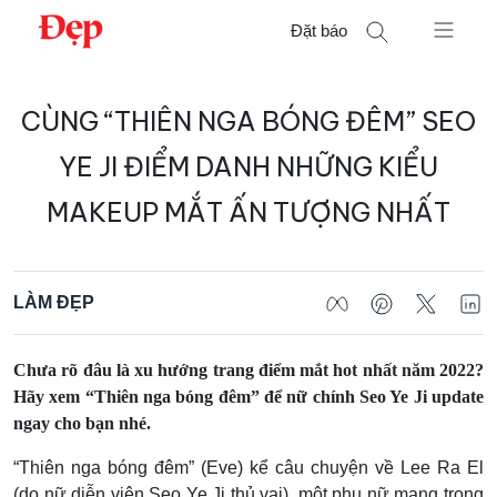
Chuyển
Đặt báo
đến
nội
Tìm
dung
CÙNG “THIÊN NGA BÓNG ĐÊM” SEO
kiếm
cho:
YE JI ĐIỂM DANH NHỮNG KIỂU
MAKEUP MẮT ẤN TƯỢNG NHẤT
LÀM ĐẸP
Chưa rõ đâu là xu hướng trang điểm mắt hot nhất năm 2022?
Hãy xem “Thiên nga bóng đêm” để nữ chính Seo Ye Ji update
ngay cho bạn nhé.
“Thiên nga bóng đêm” (Eve) kể câu chuyện về Lee Ra El
(do nữ diễn viên Seo Ye Ji thủ vai), một phụ nữ mang trong