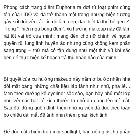
Phong cách trang điểm Euphoria ra đời từ loạt phim cùng
tên của HBO và đã trở thành một trong những hiện tượng
gây sốt đối với các tín đồ làm đẹp, đặc biệt là thế hệ gen Z.
Trong “Thiên nga bóng đêm”, xu hướng makeup này đã làm
rất tốt vai trò của mình: mang đến cho nữ chính vẻ ngoài
quyến rũ, lung linh huyền ảo nhưng cũng không kém phần
sang trọng – thứ mà cô tận dụng như một thứ vũ khí sắc
bén để thực hiện kế hoạch trả thù hoàn hảo của mình.
Bí quyết của xu hướng makeup này nằm ở bước nhấn nhá
đôi mắt bằng những chất liệu lấp lánh như nhũ, pha lê…
Men theo đường kẻ eyeliner sắc sảo, bạn hãy phủ một lớp
nhũ với các hạt có kích thước to nhỏ đa dạng lên mí mắt.
Sau đó, đừng quên đính thêm những viên đá dọc theo toàn
bộ chiều dài mắt để ánh nhìn thêm phần kịch tính.
Để đôi mắt chiếm trọn mọi spotlight, bạn nên giữ cho phần