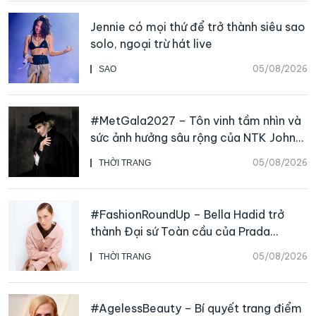
Jennie có mọi thứ để trở thành siêu sao
solo, ngoại trừ hát live
05/08/2026
SAO
#MetGala2027 – Tôn vinh tầm nhìn và
sức ảnh hưởng sâu rộng của NTK John
Galliano
05/08/2026
THỜI TRANG
#FashionRoundUp – Bella Hadid trở
thành Đại sứ Toàn cầu của Prada
Beauty, CHANEL mua lại Charvet
05/08/2026
THỜI TRANG
#AgelessBeauty – Bí quyết trang điểm