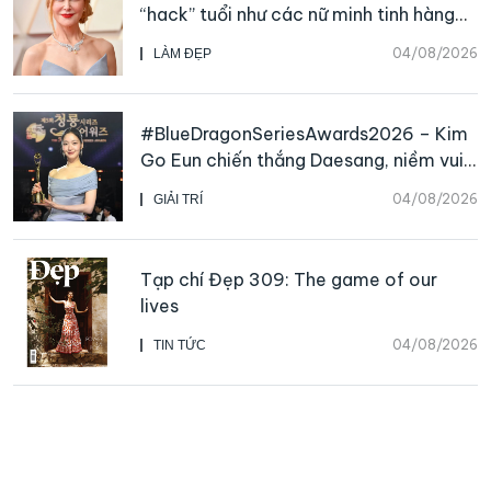
“hack” tuổi như các nữ minh tinh hàng
đầu
04/08/2026
LÀM ĐẸP
#BlueDragonSeriesAwards2026 – Kim
Go Eun chiến thắng Daesang, niềm vui
nhân đôi của Park Bo Kyung sau 23
04/08/2026
GIẢI TRÍ
năm
Tạp chí Đẹp 309: The game of our
lives
04/08/2026
TIN TỨC