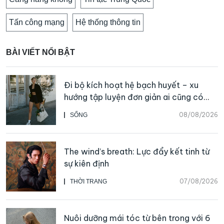
Tấn công mạng
Hệ thống thông tin
BÀI VIẾT NỔI BẬT
Đi bộ kích hoạt hệ bạch huyết – xu
hướng tập luyện đơn giản ai cũng có
thể bắt đầu
08/08/2026
SỐNG
The wind’s breath: Lực đẩy kết tinh từ
sự kiên định
07/08/2026
THỜI TRANG
Nuôi dưỡng mái tóc từ bên trong với 6