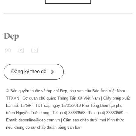
Đăng ký theo dõi
© Bản quyền thuộc về tạp chí Đẹp, phụ san của Báo Ảnh Việt Nam -
TTXVN | Cơ quan chủ quản: Thông Tấn Xã Việt Nam | Giấy phép xuất
bản số: 15/GP-TTĐT cấp ngày 15/01/2019 Phó Tổng Biên tập phụ
trách Nguyễn Tuấn Long | Tel: (+4) 38689568 - Fax: (+4) 38689569. -
Email: deponline@dep.com.vn | Cấm sao chép dưới mọi hình thức
nếu không có sự chấp thuận bằng văn bản