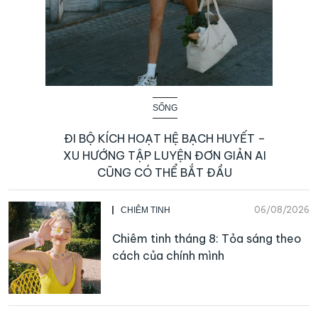
SỐNG
ĐI BỘ KÍCH HOẠT HỆ BẠCH HUYẾT –
XU HƯỚNG TẬP LUYỆN ĐƠN GIẢN AI
CŨNG CÓ THỂ BẮT ĐẦU
06/08/2026
CHIÊM TINH
Chiêm tinh tháng 8: Tỏa sáng theo
cách của chính mình