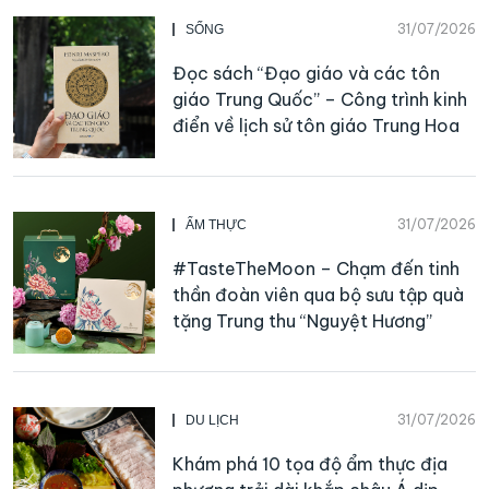
31/07/2026
SỐNG
Đọc sách “Đạo giáo và các tôn
giáo Trung Quốc” – Công trình kinh
điển về lịch sử tôn giáo Trung Hoa
31/07/2026
ẨM THỰC
#TasteTheMoon – Chạm đến tinh
thần đoàn viên qua bộ sưu tập quà
tặng Trung thu “Nguyệt Hương”
31/07/2026
DU LỊCH
Khám phá 10 tọa độ ẩm thực địa