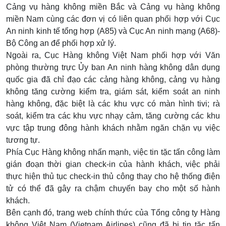
Cảng vụ hàng không miền Bắc và Cảng vụ hàng không
miền Nam cùng các đơn vị có liên quan phối hợp với Cục
An ninh kinh tế tổng hợp (A85) và Cục An ninh mạng (A68)-
Bộ Công an để phối hợp xử lý.
Ngoài ra, Cục Hàng không Việt Nam phối hợp với Văn
phòng thường trực Ủy ban An ninh hàng không dân dụng
quốc gia đã chỉ đạo các cảng hàng không, cảng vụ hàng
không tăng cường kiểm tra, giám sát, kiểm soát an ninh
hàng không, đặc biệt là các khu vực có màn hình tivi; rà
soát, kiểm tra các khu vực nhạy cảm, tăng cường các khu
vực tập trung đông hành khách nhằm ngăn chặn vụ việc
tương tự.
Phía Cục Hàng không nhấn mạnh, việc tin tặc tấn công làm
gián đoạn thời gian check-in của hành khách, việc phải
thực hiện thủ tục check-in thủ công thay cho hệ thống điện
tử có thể đã gây ra chậm chuyến bay cho một số hành
khách.
Bên cạnh đó, trang web chính thức của Tổng công ty Hàng
không Việt Nam (Vietnam Airlines) cũng đã bị tin tặc tấn