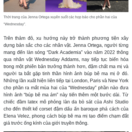
Thời trang của Jenna Ortega xuyên suốt các họp báo cho phần hai của
“Wednesday”.
Trên thảm đỏ, xu hướng này trở thành phương tiện xây
dựng bản sắc cho các nhân vật. Jenna Ortega, người từng
mang đến làn sóng “Dark Academia” vào năm 2022 thông
qua nhân vật Wednesday Addams, nay tiếp tục biến hóa
trong một phiên bản trưởng thành hơn, đậm chất ma mị và
người ta bắt gặp tinh thần hình ảnh búp bê ma mị ở đó.
Những lần xuất hiện liên tiếp tại London, Paris và New York
cho phần ra mắt mùa hai của “Wednesday” phần nào đưa
hình ảnh “búp bê ma ám” này tiến thêm một bước dài. Từ
chiếc đầm latex mô phỏng làn da bò sát của Ashi Studio
cho đến thiết kế corset đậm dấu ấn baroque phá cách của
Elena Velez, phong cách búp bê ma mị tạo điểm chạm đắt
giá trước ống kính của giới truyền thông.