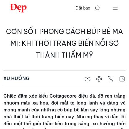
Chuyển
Đặt báo
đến
nội
Tìm
dung
CƠN SỐT PHONG CÁCH BÚP BÊ MA
kiếm
cho:
MỊ: KHI THỜI TRANG BIẾN NỖI SỢ
THÀNH THẨM MỸ
XU HƯỚNG
Chiếc đầm xòe kiểu Cottagecore điệu đà, đồ ren trắng
nhuốm màu xa hoa, đôi mắt to long lanh và dáng vẻ
mong manh của những cô búp bê làm say lòng những
nhà thiết kế thời trang hiện nay. Nhưng thay vì dẫn lối
đến một thế giới thần tiên trong sáng, xu hướng thời