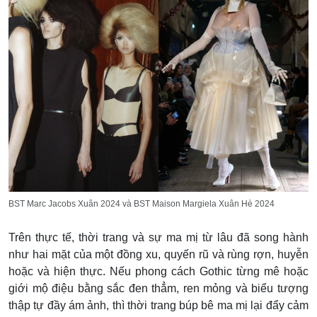
BST Marc Jacobs Xuân 2024 và BST Maison Margiela Xuân Hè 2024
Trên thực tế, thời trang và sự ma mị từ lâu đã song hành
như hai mặt của một đồng xu, quyến rũ và rùng rợn, huyễn
hoặc và hiện thực. Nếu phong cách Gothic từng mê hoặc
giới mộ điệu bằng sắc đen thẳm, ren mỏng và biểu tượng
thập tự đầy ám ảnh, thì thời trang búp bê ma mị lại đẩy cảm