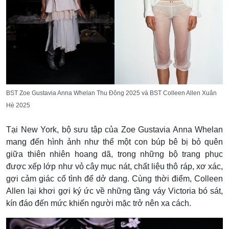
BST Zoe Gustavia Anna Whelan Thu Đông 2025 và BST Colleen Allen Xuân
Hè 2025
Tại New York, bộ sưu tập của Zoe Gustavia Anna Whelan
mang đến hình ảnh như thể một con búp bê bị bỏ quên
giữa thiên nhiên hoang dã, trong những bộ trang phục
được xếp lớp như vỏ cây mục nát, chất liệu thô ráp, xơ xác,
gợi cảm giác cố tình để dở dang. Cùng thời điểm, Colleen
Allen lại khơi gợi ký ức về những tầng váy Victoria bó sát,
kín đáo đến mức khiến người mặc trở nên xa cách.