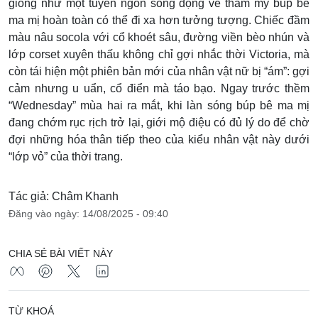
giống như một tuyên ngôn sống động về thẩm mỹ búp bê
ma mị hoàn toàn có thể đi xa hơn tưởng tượng. Chiếc đầm
màu nâu socola với cổ khoét sâu, đường viền bèo nhún và
lớp corset xuyên thấu không chỉ gợi nhắc thời Victoria, mà
còn tái hiện một phiên bản mới của nhân vật nữ bị “ám”: gợi
cảm nhưng u uẩn, cổ điển mà táo bạo. Ngay trước thềm
“Wednesday” mùa hai ra mắt, khi làn sóng búp bê ma mị
đang chớm rục rịch trở lại, giới mộ điệu có đủ lý do để chờ
đợi những hóa thân tiếp theo của kiểu nhân vật này dưới
“lớp vỏ” của thời trang.
Tác giả: Châm Khanh
Đăng vào ngày: 14/08/2025 - 09:40
CHIA SẺ BÀI VIẾT NÀY
TỪ KHOÁ