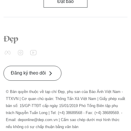
Đặt báo
Đăng ký theo dõi
© Bản quyền thuộc về tạp chí Đẹp, phụ san của Báo Ảnh Việt Nam -
TTXVN | Cơ quan chủ quản: Thông Tấn Xã Việt Nam | Giấy phép xuất
bản số: 15/GP-TTĐT cấp ngày 15/01/2019 Phó Tổng Biên tập phụ
trách Nguyễn Tuấn Long | Tel: (+4) 38689568 - Fax: (+4) 38689569. -
Email: deponline@dep.com.vn | Cấm sao chép dưới mọi hình thức
nếu không có sự chấp thuận bằng văn bản