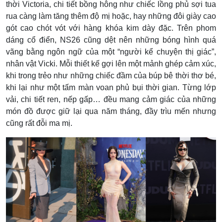
thời Victoria, chi tiết bồng hông như chiếc lồng phủ sợi tua
rua càng làm tăng thêm độ mị hoặc, hay những đôi giày cao
gót cao chót vót với hàng khóa kim dày đặc. Trên phom
dáng cổ điển, NS26 cũng dệt nên những bóng hình quá
vãng bằng ngôn ngữ của một “người kể chuyện thị giác”,
nhân vật Vicki. Mỗi thiết kế gợi lên một mảnh ghép cảm xúc,
khi trong trẻo như những chiếc đầm của búp bê thời thơ bé,
khi lại như một tấm màn voan phủ bụi thời gian. Từng lớp
vải, chi tiết ren, nếp gấp… đều mang cảm giác của những
món đồ được giữ lại qua năm tháng, đầy trìu mến nhưng
cũng rất đỗi ma mị.