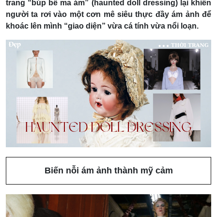
trang “búp bê ma ám” (haunted doll dressing) lại khiến
người ta rơi vào một cơn mê siêu thực đầy ám ảnh để
khoác lên mình “giao diện” vừa cá tính vừa nổi loạn.
Biến nỗi ám ảnh thành mỹ cảm