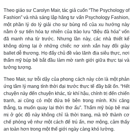
Theo giáo sư Carolyn Mair, tác giả cuốn “The Psychology of
Fashion” và nhà sáng lập hãng tư vấn Psychology Fashion,
một phần lý do lý giải cho sự bùng nổ của xu hướng này
nằm ở sự tiến hóa tự nhiên của trào lưu “điệu đà hóa” vốn
đã manh nha từ trước. Nhưng lần này, các nhà thiết kế
không dừng lại ở những chiếc nơ xinh xắn hay đôi giày
ballet dễ thương. Họ đẩy chủ đề vào lãnh địa siêu thực, nơi
thẩm mỹ búp bê bắt đầu làm mờ ranh giới giữa thực tại và
tưởng tượng.
Theo Mair, sự trỗi dậy của phong cách này còn là một phản
ứng tâm lý mang tính thời đại trước thực tế đầy bất ổn. “Hết
chuyện này đến chuyện khác, từ khí hậu, chính trị đến chiến
tranh, ai cũng có một đứa trẻ bên trong mình. Khi căng
thẳng, ta muốn quay lại thời thơ ấu”. Thẩm mỹ búp bê mai
mị ở góc độ này không chỉ là thời trang, mà trở thành cơ
chế phòng vệ như một cách để trú ẩn, mơ mộng, cảm thấy
an toàn hơn trong một thế giới ngày càng khó lường.