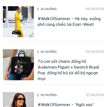
05/06/2026
XU HƯỚNG
#WalkOfSummer – Hè này, xuống
phố cùng chiếc túi East-West!
05/06/2026
XU HƯỚNG
Từ cơn sốt charm đồng hồ
Audemars Piguet x Swatch Royal
Pop, đồng hồ bỏ túi đổ bộ ngoạn
mục
27/05/2026
XU HƯỚNG
#WalkOfSummer – “Ngôi sao”