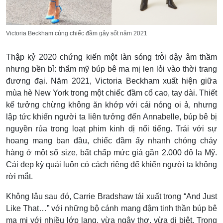
Victoria Beckham cùng chiếc đầm gây sốt năm 2021
Thập kỷ 2020 chứng kiến một làn sóng trỗi dậy âm thầm
nhưng bền bỉ: thẩm mỹ búp bê ma mị len lỏi vào thời trang
đương đại. Năm 2021, Victoria Beckham xuất hiện giữa
mùa hè New York trong một chiếc đầm cổ cao, tay dài. Thiết
kế tưởng chừng không ăn khớp với cái nóng oi ả, nhưng
lập tức khiến người ta liên tưởng đến Annabelle, búp bê bị
nguyền rủa trong loạt phim kinh dị nổi tiếng. Trái với sự
hoang mang ban đầu, chiếc đầm ấy nhanh chóng cháy
hàng ở một số size, bất chấp mức giá gần 2.000 đô la Mỹ.
Cái đẹp kỳ quái luôn có cách riêng để khiến người ta không
rời mắt.
Không lâu sau đó, Carrie Bradshaw tái xuất trong “And Just
Like That…” với những bộ cánh mang đậm tinh thần búp bê
ma mị với nhiều lớp lang, vừa ngây thơ, vừa dị biệt. Trong