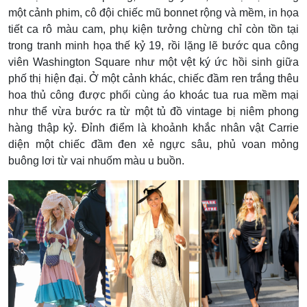
một cảnh phim, cô đội chiếc mũ bonnet rộng và mềm, in họa
tiết ca rô màu cam, phụ kiện tưởng chừng chỉ còn tồn tại
trong tranh minh họa thế kỷ 19, rồi lặng lẽ bước qua công
viên Washington Square như một vệt ký ức hồi sinh giữa
phố thị hiện đại. Ở một cảnh khác, chiếc đầm ren trắng thêu
hoa thủ công được phối cùng áo khoác tua rua mềm mại
như thể vừa bước ra từ một tủ đồ vintage bị niêm phong
hàng thập kỷ. Đỉnh điểm là khoảnh khắc nhân vật Carrie
diện một chiếc đầm đen xẻ ngực sâu, phủ voan mỏng
buông lơi từ vai nhuốm màu u buồn.