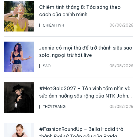
Chiêm tinh tháng 8: Tỏa sáng theo
cách của chính mình
06/08/2026
CHIÊM TINH
Jennie có mọi thứ để trở thành siêu sao
solo, ngoại trừ hát live
05/08/2026
SAO
#MetGala2027 – Tôn vinh tầm nhìn và
sức ảnh hưởng sâu rộng của NTK John
Galliano
05/08/2026
THỜI TRANG
#FashionRoundUp – Bella Hadid trở
thành Đại sứ Toàn cầu của Prada