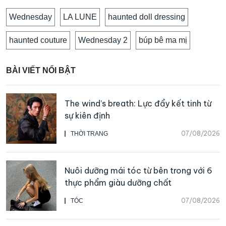
Wednesday
LA LUNE
haunted doll dressing
haunted couture
Wednesday 2
búp bê ma mị
BÀI VIẾT NỔI BẬT
The wind’s breath: Lực đẩy kết tinh từ
sự kiên định
07/08/2026
THỜI TRANG
Nuôi dưỡng mái tóc từ bên trong với 6
thực phẩm giàu dưỡng chất
07/08/2026
TÓC