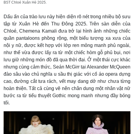
BST Chloé Xuân Hè 2025.
Dấu ấn của trào lưu này hiện diện rõ nét trong nhiều bộ sưu
tập từ Xuân Hè đến Thu Đông 2025. Trên sàn diễn của
Chloé, Chemena Kamali đưa trở lại hình ảnh những chiếc
quần pantaloons phồng rộng, một biểu tượng xa xưa của
nội y nữ, được kết hợp với lớp ren mỏng manh phủ ngoài,
như thể vừa được lấy ra từ một chiếc hòm gỗ phủ bụi, nơi
lưu giữ những món đồ đã qua thời đại. Ở một thái cực khác
nhưng cùng cảm thức, Seán McGirr tại Alexander McQueen
đào sâu vào chủ nghĩa u sầu thị giác với cổ áo opera dựng
cao, đường cắt tưa rách, vết may dang dở như chưa từng
hoàn thiện. Tất cả cùng vẽ nên chân dung một nhân vật nữ
bước ra từ tiểu thuyết Gothic mong manh nhưng đầy bóng
tối.