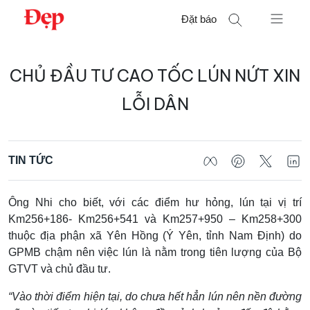
Chuyển
Đặt báo
đến
nội
Tìm
dung
CHỦ ĐẦU TƯ CAO TỐC LÚN NỨT XIN
kiếm
cho:
LỖI DÂN
TIN TỨC
Ông Nhi cho biết, với các điểm hư hỏng, lún tại vị trí
Km256+186- Km256+541 và Km257+950 – Km258+300
thuộc địa phận xã Yên Hồng (Ý Yên, tỉnh Nam Định) do
GPMB chậm nên việc lún là nằm trong tiên lượng của Bộ
GTVT và chủ đầu tư.
“Vào thời điểm hiện tại, do chưa hết hẳn lún nên nền đường