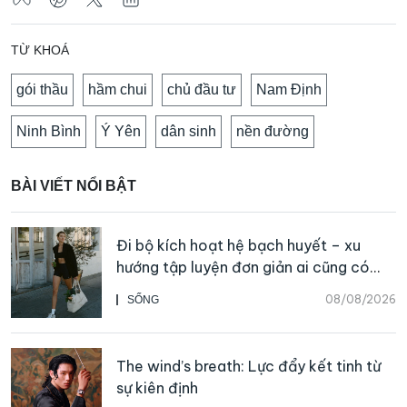
TỪ KHOÁ
gói thầu
hầm chui
chủ đầu tư
Nam Định
Ninh Bình
Ý Yên
dân sinh
nền đường
BÀI VIẾT NỔI BẬT
Đi bộ kích hoạt hệ bạch huyết – xu
hướng tập luyện đơn giản ai cũng có
thể bắt đầu
08/08/2026
SỐNG
The wind’s breath: Lực đẩy kết tinh từ
sự kiên định