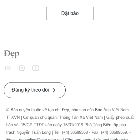
Đặt báo
Đăng ký theo dõi
© Bản quyền thuộc về tạp chí Đẹp, phụ san của Báo Ảnh Việt Nam -
TTXVN | Cơ quan chủ quản: Thông Tấn Xã Việt Nam | Giấy phép xuất
bản số: 15/GP-TTĐT cấp ngày 15/01/2019 Phó Tổng Biên tập phụ
trách Nguyễn Tuấn Long | Tel: (+4) 38689568 - Fax: (+4) 38689569. -
Email: deponline@dep.com.vn | Cấm sao chép dưới mọi hình thức