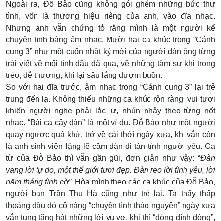
Ngoài ra, Đỗ Bảo cũng không gói ghém những bức thư
tình, vốn là thương hiệu riêng của anh, vào đĩa nhạc.
Nhưng anh vẫn chứng tỏ rằng mình là một người kể
chuyện tình bằng âm nhạc. Mười hai ca khúc trong “Cánh
cung 3” như một cuốn nhật ký mới của người đàn ông từng
trải viết về mối tình đầu đã qua, về những tâm sự khi trong
trẻo, dễ thương, khi lại sâu lắng đượm buồn.
So với hai đĩa trước, âm nhạc trong “Cánh cung 3” lại trẻ
trung đến lạ. Không thiếu những ca khúc rộn ràng, vui tươi
khiến người nghe phải lắc lư, nhún nhảy theo từng nốt
nhạc. “Bài ca cây đàn” là một ví dụ. Đỗ Bảo như một người
quay ngược quá khứ, trở về cái thời ngày xưa, khi vẫn còn
là anh sinh viên lặng lẽ cầm đàn đi tán tỉnh người yêu. Ca
từ của Đỗ Bảo thì vẫn gần gũi, đơn giản như vậy: “
Đàn
vang lời tự do, một thế giới tươi đẹp. Đàn reo lời tình yêu, lời
năm tháng tình cờ”
. Hòa mình theo các ca khúc của Đỗ Bảo,
người bạn Trần Thu Hà cũng như trẻ lại. Ta thấy thấp
thoáng đâu đó cô nàng “chuyện tình thảo nguyên” ngày xưa
vẫn tung tăng hát những lời vu vơ, khi thì “đòng đính đòng”,