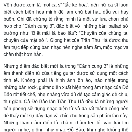
Vốn được xem là một ca sĩ “tắc kè hoa”, nên nữ ca sĩ luôn
biết cách biến hóa mình để làm chủ bài hát, dẫu vui hay
buồn. Chị đã chứng tỏ rằng mình là một sự lựa chọn phù
hợp cho “Cánh cung 3”, đặc biệt với những bản ballad sở
trường như “Biết mãi là bao lâu”; “Chuyện của chúng ta,
chuyện của mặt trời”. Giọng hát của Trần Thu Hà được thu
âm trực tiếp cùng ban nhạc nên nghe trầm ấm, mộc mạc và
chân thật hơn hẳn.
Nhưng điểm đặc biệt mới lạ trong “Cánh cung 3” là những
âm thanh điện tử của tiếng guitar được sử dụng một cách
tinh tế. Không phải là hình ảnh ồn ào, náo nhiệt trong
những bản rock, guitar điện xuất hiện trong âm nhạc của Đỗ
Bảo rất tiết chế, nhẹ nhàng vừa đủ để tạo cảm giác dễ chịu,
thư giãn. Cả Đỗ Bảo lẫn Trần Thu Hà đều là những người
tiên phong sử dụng nhạc điện tử và đã rất thành công nên
dễ thấy một sự dày dặn và chỉn chu trong sản phẩm lần này.
Những thanh âm điện tử chầm chậm len lỏi vào trái tim
người nghe, giống như nhạc Đỗ Bảo, khi nghe không thể