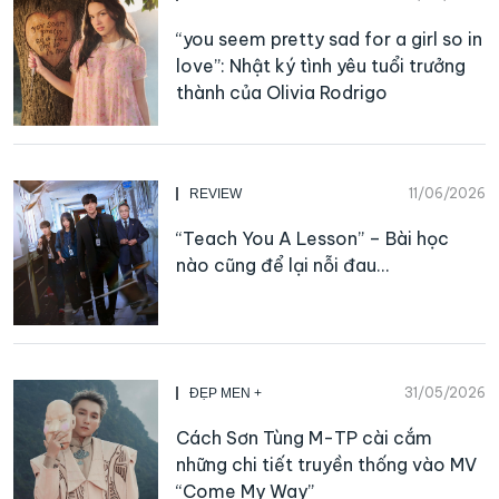
“you seem pretty sad for a girl so in
love”: Nhật ký tình yêu tuổi trưởng
thành của Olivia Rodrigo
11/06/2026
REVIEW
“Teach You A Lesson” – Bài học
nào cũng để lại nỗi đau…
31/05/2026
ĐẸP MEN +
Cách Sơn Tùng M-TP cài cắm
những chi tiết truyền thống vào MV
“Come My Way”