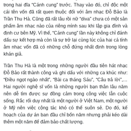
trong hai đĩa “Cánh cung” trước. Thay vào đó, chỉ độc một
cái tên vốn đã rất quen thuộc đối với âm nhạc Đỗ Bảo là
Trần Thu Hà. Cũng đã rất lâu rồi nữ “diva” chưa có một sản
phẩm âm nhạc nào của riêng mình sau khi lập gia đình và
định cư bên Mỹ. Vì thế, “Cánh cung” lần này không chỉ đánh
dấu sự kết hợp mà còn là sự trở lại cùng lúc của hai cá tính
âm nhạc vốn đã có những chỗ đứng nhất định trong lòng
khán giả.
Trần Thu Hà là một trong những người đầu tiên hát nhạc
Đỗ Bảo rất thành công và ghi dấu với những ca khúc như:
“Điều ngọt ngào nhất”, “Bài ca tháng Sáu”, “Câu trả lời”,…
Hai người nghệ sĩ vốn là những người bạn thân lâu năm
nên dễ tìm được sự đồng cảm trong công việc lẫn cuộc
sống. Rắc rối duy nhất là một người ở Việt Nam, một người
ở Mỹ nên việc cộng tác khó có thể suôn sẻ. Do đó, kế
hoạch của dự án ban đầu chỉ bốn năm nhưng phải kéo dài
thêm một năm để đảm bảo chất lượng.