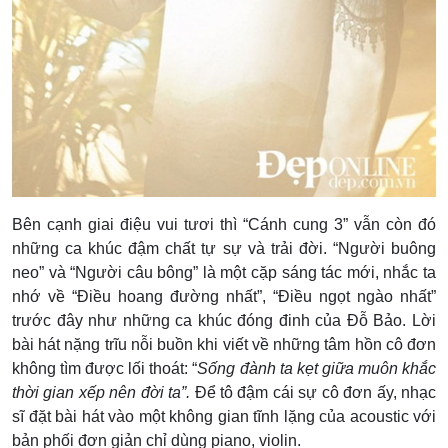
Bên cạnh giai điệu vui tươi thì “Cánh cung 3” vẫn còn đó
những ca khúc đậm chất tự sự và trải đời. “Người buông
neo” và “Người câu bông” là một cặp sáng tác mới, nhắc ta
nhớ về “Điều hoang đường nhất”, “Điều ngọt ngào nhất”
trước đây như những ca khúc đóng đinh của Đỗ Bảo. Lời
bài hát nặng trĩu nỗi buồn khi viết về những tâm hồn cô đơn
không tìm được lối thoát: “
Sống đành ta kẹt giữa muôn khắc
thời gian xếp nên đời ta”.
Để tô đậm cái sự cô đơn ấy, nhạc
sĩ đặt bài hát vào một không gian tĩnh lặng của acoustic với
bản phối đơn giản chỉ dùng piano, violin.