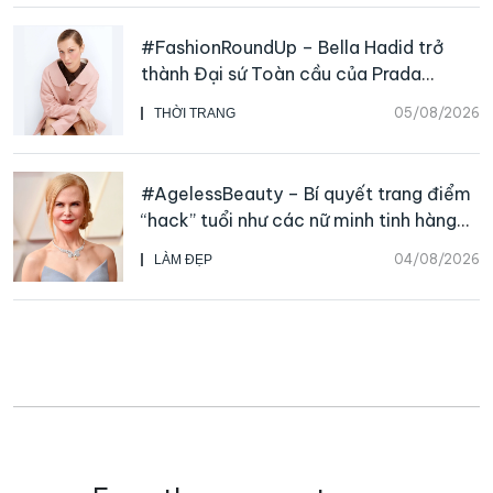
#FashionRoundUp – Bella Hadid trở
thành Đại sứ Toàn cầu của Prada
Beauty, CHANEL mua lại Charvet
05/08/2026
THỜI TRANG
#AgelessBeauty – Bí quyết trang điểm
“hack” tuổi như các nữ minh tinh hàng
đầu
04/08/2026
LÀM ĐẸP