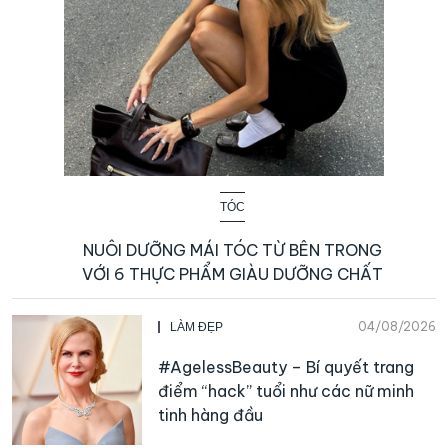
TÓC
NUÔI DƯỠNG MÁI TÓC TỪ BÊN TRONG
VỚI 6 THỰC PHẨM GIÀU DƯỠNG CHẤT
04/08/2026
LÀM ĐẸP
#AgelessBeauty – Bí quyết trang
điểm “hack” tuổi như các nữ minh
tinh hàng đầu