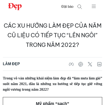
Chuyển
Đặt báo
đến
nội
Tìm
dung
CÁC XU HƯỚNG LÀM ĐẸP CỦA NĂM
kiếm
cho:
CŨ LIỆU CÓ TIẾP TỤC “LÊN NGÔI”
TRONG NĂM 2022?
LÀM ĐẸP
Trong vô vàn những khái niệm làm đẹp đã “làm mưa làm gió”
suốt năm 2021, đâu là những xu hướng sẽ tiếp tục giữ vững
ngôi vương trong năm 2022?
Mỹ phẩm “sạch”