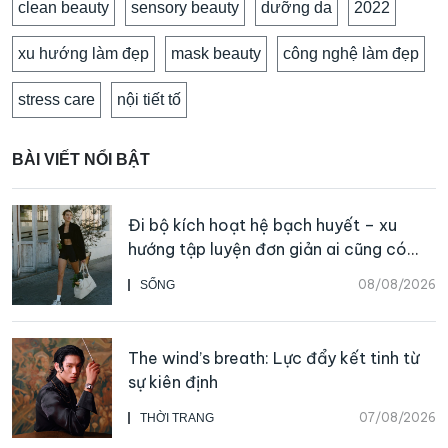
clean beauty
sensory beauty
dưỡng da
2022
xu hướng làm đẹp
mask beauty
công nghệ làm đẹp
stress care
nội tiết tố
BÀI VIẾT NỔI BẬT
Đi bộ kích hoạt hệ bạch huyết – xu
hướng tập luyện đơn giản ai cũng có
thể bắt đầu
08/08/2026
SỐNG
The wind’s breath: Lực đẩy kết tinh từ
sự kiên định
07/08/2026
THỜI TRANG