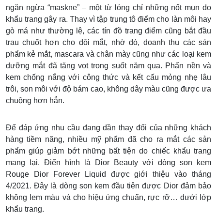
ngăn ngừa “maskne” – một từ lóng chỉ những nốt mụn do
khẩu trang gây ra. Thay vì tập trung tô điểm cho làn môi hay
gò má như thường lệ, các tín đồ trang điểm cũng bắt đầu
trau chuốt hơn cho đôi mắt, nhờ đó, doanh thu các sản
phẩm kẻ mắt, mascara và chân mày cũng như các loại kem
dưỡng mắt đã tăng vọt trong suốt năm qua. Phấn nền và
kem chống nắng với công thức và kết cấu mỏng nhẹ lâu
trôi, son môi với độ bám cao, không dây màu cũng được ưa
chuộng hơn hẳn.
Để đáp ứng nhu cầu đang dần thay đổi của những khách
hàng tiềm năng, nhiều mỹ phẩm đã cho ra mắt các sản
phẩm giúp giảm bớt những bất tiện do chiếc khẩu trang
mang lại. Điển hình là Dior Beauty với dòng son kem
Rouge Dior Forever Liquid được giới thiệu vào tháng
4/2021. Đây là dòng son kem đầu tiên được Dior đảm bảo
không lem màu và cho hiệu ứng chuẩn, rực rỡ… dưới lớp
khẩu trang.