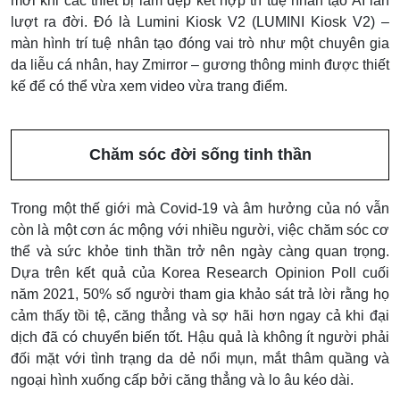
mới khi các thiết bị làm đẹp kết hợp trí tuệ nhân tạo AI lần
lượt ra đời. Đó là Lumini Kiosk V2 (LUMINI Kiosk V2) –
màn hình trí tuệ nhân tạo đóng vai trò như một chuyên gia
da liễu cá nhân, hay Zmirror – gương thông minh được thiết
kế để có thể vừa xem video vừa trang điểm.
Chăm sóc đời sống tinh thần
Trong một thế giới mà Covid-19 và âm hưởng của nó vẫn
còn là một cơn ác mộng với nhiều người, việc chăm sóc cơ
thể và sức khỏe tinh thần trở nên ngày càng quan trọng.
Dựa trên kết quả của Korea Research Opinion Poll cuối
năm 2021, 50% số người tham gia khảo sát trả lời rằng họ
cảm thấy tồi tệ, căng thẳng và sợ hãi hơn ngay cả khi đại
dịch đã có chuyển biến tốt. Hậu quả là không ít người phải
đối mặt với tình trạng da dẻ nổi mụn, mắt thâm quầng và
ngoại hình xuống cấp bởi căng thẳng và lo âu kéo dài.