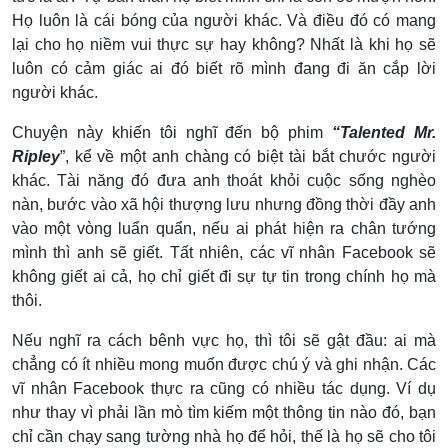
Họ luôn là cái bóng của người khác. Và điều đó có mang
lại cho họ niềm vui thực sự hay không? Nhất là khi họ sẽ
luôn có cảm giác ai đó biết rõ mình đang đi ăn cắp lời
người khác.
Chuyện này khiến tôi nghĩ đến bộ phim
“Talented Mr.
Ripley
”, kể về một anh chàng có biệt tài bắt chước người
khác. Tài năng đó đưa anh thoát khỏi cuộc sống nghèo
nàn, bước vào xã hội thượng lưu nhưng đồng thời đầy anh
vào một vòng luẩn quẩn, nếu ai phát hiện ra chân tướng
mình thì anh sẽ giết. Tất nhiên, các vĩ nhân Facebook sẽ
không giết ai cả, họ chỉ giết đi sự tự tin trong chính họ mà
thôi.
Nếu nghĩ ra cách bênh vực họ, thì tôi sẽ gật đầu: ai mà
chẳng có ít nhiều mong muốn được chú ý và ghi nhận. Các
vĩ nhân Facebook thực ra cũng có nhiều tác dụng. Ví dụ
như thay vì phải lần mò tìm kiếm một thông tin nào đó, bạn
chỉ cần chạy sang tường nhà họ để hỏi, thế là họ sẽ cho tôi