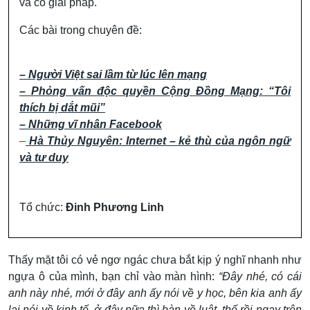
và có giải pháp.
Các bài trong chuyên đề:
– Người Việt sai lầm từ lúc lên mạng
–
Phỏng vấn độc quyền Cộng Đồng Mạng: “Tôi
thích bị dắt mũi”
–
Những vĩ nhân Facebook
–
Hà Thủy Nguyên: Internet – kẻ thù của ngôn ngữ
và tư duy
Tổ chức:
Đinh Phương Linh
Thấy mặt tôi có vẻ ngơ ngác chưa bắt kịp ý nghĩ nhanh như
ngựa ô của mình, bạn chỉ vào màn hình:
“Đây nhé, có cái
anh này nhé, mới ở đây anh ấy nói về y học, bên kia anh ấy
lại nói về kinh tế, ở đây nữa thì bàn về luật, thế rồi ngay trên