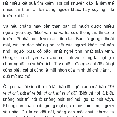
rất nhiều kết quả tìm kiếm. Tôi chỉ khuyến cáo là làm thế
nhiều thì thành… lợi dụng người khác, hãy suy nghĩ kĩ
trước khi làm.
Và nếu chẳng may bản thân bạn có muốn được nhiều
người yêu quý, “like” và nhờ vả tra cứu thông tin, thì có lẽ
trước hết phải học được cách tỉnh táo. Bạn cứ google thoải
mái, cứ tìm đọc những bài viết của người khác, chỉ nên
nhớ, người xưa có bảo, nhất nghệ tinh nhất thân vinh,
Google mà chuyên sâu vào một lĩnh vực cũng là một lựa
chọn nghiên cứu hữu ích. Tuy nhiên, Google chỉ để cái gì
cũng biết, cái gì cũng là mũi nhọn của mình thì chỉ thành…
quả mít mà thôi.
Ông ngoại tôi sinh thời có lần bảo tôi ngồi cạnh mà bảo:
“Tri
vi tri chi, bất tri vi bất tri chi, thị vị tri dã”
(Biết thì nói là biết,
không biết thì nói là không biết, thế mới gọi là biết vậy).
Không cần phải cố để giống một người hiểu biết, một người
sâu sắc. Dù ta có dốt nát, nông cạn một chút, nhưng ta