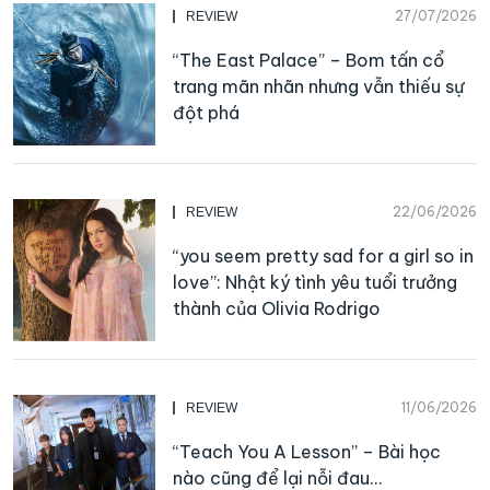
27/07/2026
REVIEW
“The East Palace” – Bom tấn cổ
trang mãn nhãn nhưng vẫn thiếu sự
đột phá
22/06/2026
REVIEW
“you seem pretty sad for a girl so in
love”: Nhật ký tình yêu tuổi trưởng
thành của Olivia Rodrigo
11/06/2026
REVIEW
“Teach You A Lesson” – Bài học
nào cũng để lại nỗi đau…