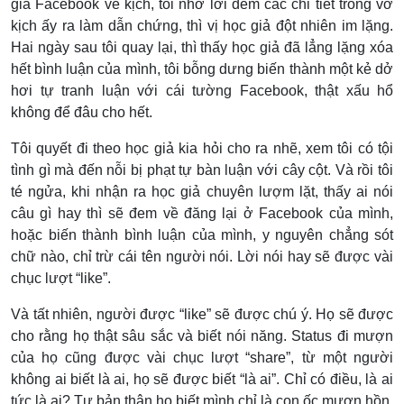
giả Facebook về kịch, tôi nhỡ lời đem các chi tiết trong vở
kịch ấy ra làm dẫn chứng, thì vị học giả đột nhiên im lặng.
Hai ngày sau tôi quay lại, thì thấy học giả đã lẳng lặng xóa
hết bình luận của mình, tôi bỗng dưng biến thành một kẻ dở
hơi tự tranh luận với cái tường Facebook, thật xấu hổ
không để đâu cho hết.
Tôi quyết đi theo học giả kia hỏi cho ra nhẽ, xem tôi có tội
tình gì mà đến nỗi bị phạt tự bàn luận với cây cột. Và rồi tôi
té ngửa, khi nhận ra học giả chuyên lượm lặt, thấy ai nói
câu gì hay thì sẽ đem về đăng lại ở Facebook của mình,
hoặc biến thành bình luận của mình, y nguyên chẳng sót
chữ nào, chỉ trừ cái tên người nói. Lời nói hay sẽ được vài
chục lượt “like”.
Và tất nhiên, người được “like” sẽ được chú ý. Họ sẽ được
cho rằng họ thật sâu sắc và biết nói năng. Status đi mượn
của họ cũng được vài chục lượt “share”, từ một người
không ai biết là ai, họ sẽ được biết “là ai”. Chỉ có điều, là ai
tức là ai? Tự bản thân họ biết mình chỉ là con ốc mượn hồn.