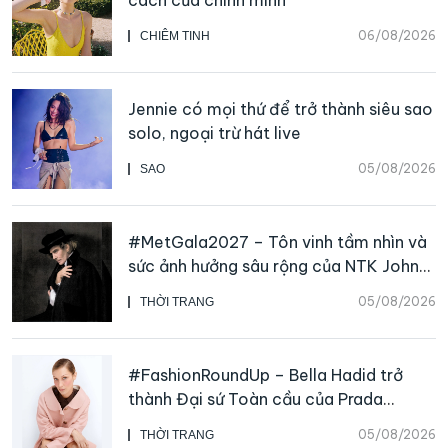
cách của chính mình
06/08/2026
CHIÊM TINH
Jennie có mọi thứ để trở thành siêu sao
solo, ngoại trừ hát live
05/08/2026
SAO
#MetGala2027 – Tôn vinh tầm nhìn và
sức ảnh hưởng sâu rộng của NTK John
Galliano
05/08/2026
THỜI TRANG
#FashionRoundUp – Bella Hadid trở
thành Đại sứ Toàn cầu của Prada
Beauty, CHANEL mua lại Charvet
05/08/2026
THỜI TRANG