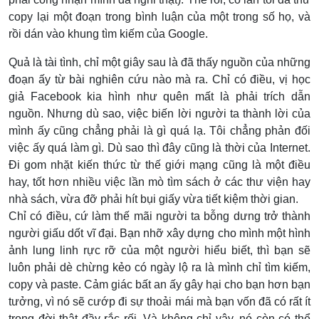
copy lại một đoạn trong bình luận của một trong số họ, và
rồi dán vào khung tìm kiếm của Google.
Quả là tài tình, chỉ một giây sau là đã thấy nguồn của những
đoạn ấy từ bài nghiên cứu nào mà ra. Chỉ có điều, vị học
giả Facebook kia hình như quên mất là phải trích dẫn
nguồn. Nhưng dù sao, việc biến lời người ta thành lời của
mình ấy cũng chẳng phải là gì quá lạ. Tôi chẳng phản đối
việc ấy quá làm gì. Dù sao thì đây cũng là thời của Internet.
Đi gom nhặt kiến thức từ thế giới mạng cũng là một điều
hay, tốt hơn nhiều việc lần mò tìm sách ở các thư viện hay
nhà sách, vừa đỡ phải hít bụi giấy vừa tiết kiệm thời gian.
Chỉ có điều, cứ làm thế mãi người ta bỗng dưng trở thành
người giấu dốt vĩ đại. Bạn nhỡ xây dựng cho mình một hình
ảnh lung linh rực rỡ của một người hiểu biết, thì bạn sẽ
luôn phải dè chừng kẻo có ngày lộ ra là mình chỉ tìm kiếm,
copy và paste. Cảm giác bất an ấy gây hại cho bạn hơn bạn
tưởng, vì nó sẽ cướp đi sự thoải mái mà bạn vốn đã có rất ít
trong đời thật đầy rắc rối. Và không chỉ vậy, nó còn có thể