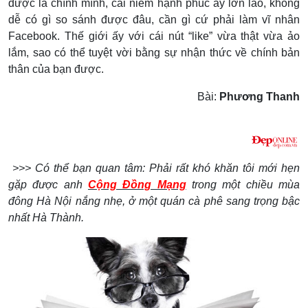
được là chính mình, cái niềm hạnh phúc ấy lớn lao, không
dễ có gì so sánh được đâu, cần gì cứ phải làm vĩ nhân
Facebook. Thế giới ấy với cái nút “like” vừa thật vừa ảo
lắm, sao có thể tuyệt vời bằng sự nhận thức về chính bản
thân của bạn được.
Bài:
Phương Thanh
>>> Có thể bạn quan tâm: Phải rất khó khăn tôi mới hẹn
gặp được anh
Cộng Đồng Mạng
trong một chiều mùa
đông Hà Nội nắng nhẹ, ở một quán cà phê sang trọng bậc
nhất Hà Thành.