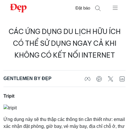
Chuyển
Đặt báo
đến
nội
Tìm
dung
CÁC ỨNG DỤNG DU LỊCH HỮU ÍCH
kiếm
cho:
CÓ THỂ SỬ DỤNG NGAY CẢ KHI
KHÔNG CÓ KẾT NỐI INTERNET
GENTLEMEN BY ĐẸP
Tripit
Ứng dụng này sẽ thu thập các thông tin cần thiết như: email
xác nhận đặt phòng, giờ bay, vé máy bay, địa chỉ chỗ ở, thư