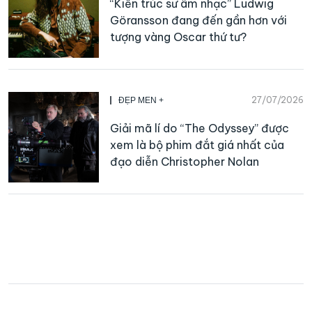
“Kiến trúc sư âm nhạc” Ludwig
Göransson đang đến gần hơn với
tượng vàng Oscar thứ tư?
27/07/2026
ĐẸP MEN +
Giải mã lí do “The Odyssey” được
xem là bộ phim đắt giá nhất của
đạo diễn Christopher Nolan