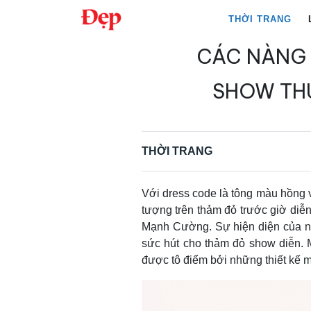
Chuyển
THỜI TRANG
đến
nội
CÁC NÀNG 
Tìm
dung
kiếm
SHOW TH
cho:
THỜI TRANG
Với dress code là tông màu hồng 
tượng trên thảm đỏ trước giờ di
Mạnh Cường. Sự hiện diện của n
sức hút cho thảm đỏ show diễn. M
được tô điểm bởi những thiết kế