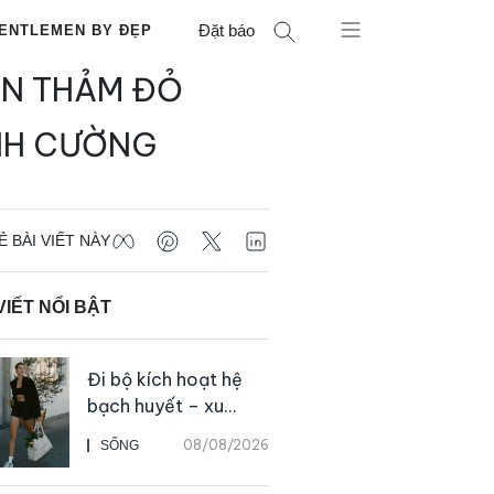
Đặt báo
ENTLEMEN BY ĐẸP
ÊN THẢM ĐỎ
NH CƯỜNG
Ẻ BÀI VIẾT NÀY
VIẾT NỔI BẬT
Đi bộ kích hoạt hệ
bạch huyết – xu
hướng tập luyện đơn
08/08/2026
SỐNG
giản ai cũng có thể
bắt đầu