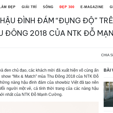
LÀM ĐẸP
GIẢI TRÍ
SỐNG
ĐẸP 300
E-MAGAZINE
G
HẬU ĐÌNH ĐÁM “ĐỤNG ĐỘ” TR
U ĐÔNG 2018 CỦA NTK ĐỖ MẠ
CHIA S
và đen chủ đạo, các khách mời đã xuất hiện vô cùng ấn
BÀI 
ễn show “Mix & Match” mùa Thu Đông 2018 của NTK Đỗ
hững nàng hậu đình đám của showbiz Việt đã tạo nên
ỗi người một vẻ, cá tính thời trang của các nàng hậu
 mới nhất của NTK Đỗ Mạnh Cường.