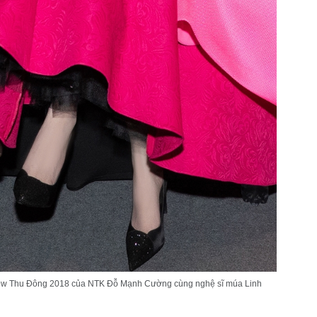
how Thu Đông 2018 của NTK Đỗ Mạnh Cường cùng nghệ sĩ múa Linh