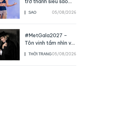
trở thành siêu sao
solo, ngoại trừ hát
05/08/2026
SAO
live
#MetGala2027 –
Tôn vinh tầm nhìn và
sức ảnh hưởng sâu
05/08/2026
THỜI TRANG
rộng của NTK John
Galliano