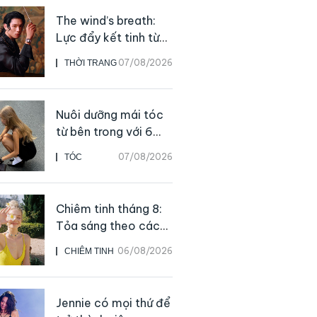
The wind’s breath:
Lực đẩy kết tinh từ
sự kiên định
07/08/2026
THỜI TRANG
Nuôi dưỡng mái tóc
từ bên trong với 6
thực phẩm giàu
07/08/2026
TÓC
dưỡng chất
Chiêm tinh tháng 8:
Tỏa sáng theo cách
của chính mình
06/08/2026
CHIÊM TINH
Jennie có mọi thứ để