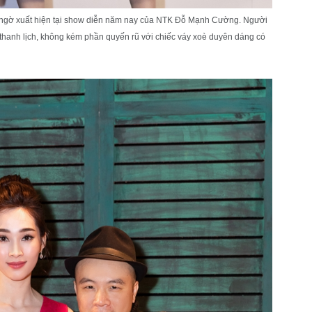
ngờ xuất hiện tại show diễn năm nay của NTK Đỗ Mạnh Cường. Người
 thanh lịch, không kém phần quyến rũ với chiếc váy xoè duyên dáng có