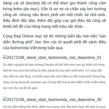
dáng cái xô (bucket) đã có thể khơi gợi thành công cảm
hứng boho (du mục). Vẫn là sơ mi và chân váy hơi hướng
công sở, nhưng nếu được phối với một chiếc túi nhỏ xinh,
thêu đính độc đáo, thêm đôi giày cao gót điệu đà cũng sẽ
khiến bộ đồ của nàng mang một màu sắc khác.
Cùng Đẹp Online mục sở thị những biến tấu mới trên “sàn
diễn đường phố”, học lỏm các bí quyết phối đồ sành điệu
của fashionista Việt trong tuần qua.
Dù diện nguyên bộ đen nhưng Daulbe đã thể hiện trọn vẹn gu thẩm mỹ riêng
biệt khi lựa chọn kỹ lưỡng từ kiểu dáng tới phụ kiện phối kèm. Cô nàng bắt
cặp mẫu áo xếp tầng, có phần quai dây cách điệu lạ mắt cùng quần lửng ống
rộng, trưng dụng đôi sandals cao cổ họa tiết hoa lá làm điểm nhấn nhằm tăng
sức hút cho set đồ tối giản.
Với bộ đầm trắng tinh khôi, điểm hoa trang nhã, Mai Anh chọn đôi dép xỏ quai