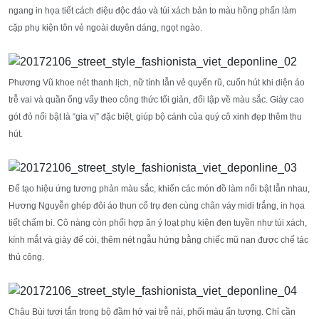
ngang in họa tiết cách điệu độc đáo và túi xách bản to màu hồng phấn làm
cặp phụ kiện tôn vẻ ngoài duyên dáng, ngọt ngào.
Phương Vũ khoe nét thanh lịch, nữ tính lẫn vẻ quyến rũ, cuốn hút khi diện áo
trễ vai và quần ống vẩy theo công thức tối giản, đối lập về màu sắc. Giày cao
gót đỏ nổi bật là “gia vị” đặc biệt, giúp bộ cánh của quý cô xinh đẹp thêm thu
hút.
Để tạo hiệu ứng tương phản màu sắc, khiến các món đồ làm nổi bật lẫn nhau,
Hương Nguyễn ghép đôi áo thun cổ trụ đen cùng chân váy midi trắng, in họa
tiết chấm bi. Cô nàng còn phối hợp ăn ý loạt phụ kiện đen tuyền như túi xách,
kính mắt và giày đế cói, thêm nét ngẫu hứng bằng chiếc mũ nan được chế tác
thủ công.
Châu Bùi tươi tắn trong bộ đầm hở vai trễ nải, phối màu ấn tượng. Chỉ cần