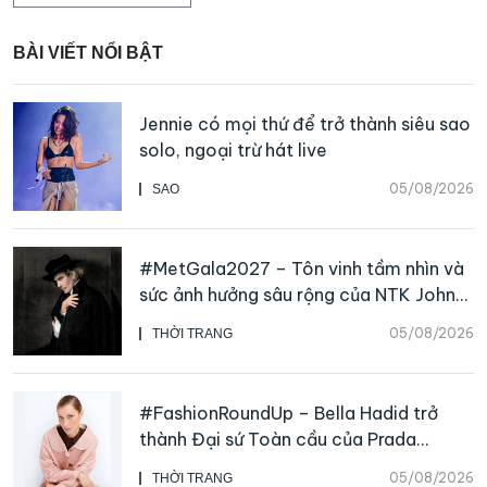
BÀI VIẾT NỔI BẬT
Jennie có mọi thứ để trở thành siêu sao
solo, ngoại trừ hát live
05/08/2026
SAO
#MetGala2027 – Tôn vinh tầm nhìn và
sức ảnh hưởng sâu rộng của NTK John
Galliano
05/08/2026
THỜI TRANG
#FashionRoundUp – Bella Hadid trở
thành Đại sứ Toàn cầu của Prada
Beauty, CHANEL mua lại Charvet
05/08/2026
THỜI TRANG