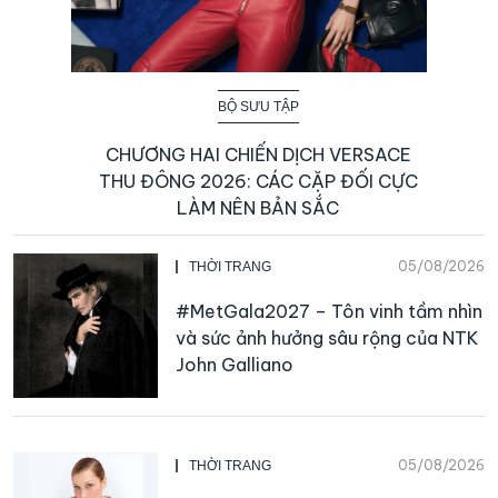
BỘ SƯU TẬP
CHƯƠNG HAI CHIẾN DỊCH VERSACE
THU ĐÔNG 2026: CÁC CẶP ĐỐI CỰC
LÀM NÊN BẢN SẮC
05/08/2026
THỜI TRANG
#MetGala2027 – Tôn vinh tầm nhìn
và sức ảnh hưởng sâu rộng của NTK
John Galliano
05/08/2026
THỜI TRANG