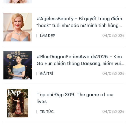
#AgelessBeauty – Bí quyết trang điểm
“hack” tuổi như các nữ minh tinh hàng
đầu
04/08/2026
LÀM ĐẸP
#BlueDragonSeriesAwards2026 – Kim
Go Eun chiến thắng Daesang, niềm vui
nhân đôi của Park Bo Kyung sau 23
04/08/2026
GIẢI TRÍ
năm
Tạp chí Đẹp 309: The game of our
lives
04/08/2026
TIN TỨC