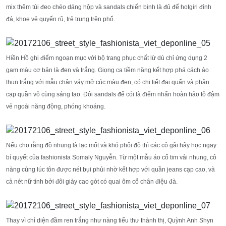
mix thêm túi đeo chéo dáng hộp và sandals chiến binh là đủ để hotgirl đình
đá, khoe vẻ quyến rũ, trẻ trung trên phố.
Hiền Hồ ghi điểm ngoạn mục với bộ trang phục chất lừ dù chỉ ứng dụng 2
gam màu cơ bản là đen và trắng. Giọng ca tiềm năng kết hợp phá cách áo
thun trắng với mẫu chân váy mở cúc màu đen, có chi tiết đai quấn và phần
cạp quần vô cùng sáng tạo. Đôi sandals đế cói là điểm nhấn hoàn hảo tô đậm
vẻ ngoài năng động, phóng khoáng.
Nếu cho rằng đồ nhung là lạc mốt và khó phối đồ thì các cô gãi hãy học ngay
bí quyết của fashionista Somaly Nguyễn. Từ một mẫu áo cổ tim vải nhung, cô
nàng cùng lúc tôn được nét bụi phủi nhờ kết hợp với quần jeans cạp cao, và
cả nét nữ tính bởi đôi giày cao gót có quai ôm cổ chân điệu đà.
Thay vì chỉ diện đầm ren trắng như nàng tiểu thư thành thị, Quỳnh Anh Shyn