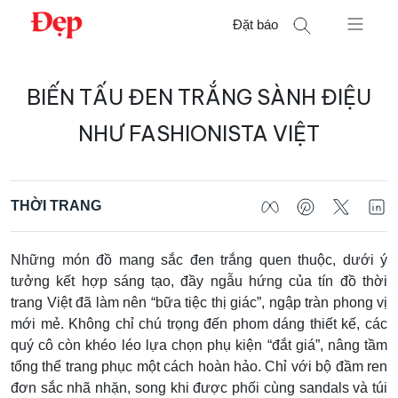
Chuyển
Đặt báo
đến
nội
Tìm
dung
BIẾN TẤU ĐEN TRẮNG SÀNH ĐIỆU
kiếm
cho:
NHƯ FASHIONISTA VIỆT
THỜI TRANG
Những món đồ mang sắc đen trắng quen thuộc, dưới ý
tưởng kết hợp sáng tạo, đầy ngẫu hứng của tín đồ thời
trang Việt đã làm nên “bữa tiệc thị giác”, ngập tràn phong vị
mới mẻ. Không chỉ chú trọng đến phom dáng thiết kế, các
quý cô còn khéo léo lựa chọn phụ kiện “đắt giá”, nâng tầm
tổng thể trang phục một cách hoàn hảo. Chỉ với bộ đầm ren
đơn sắc nhã nhặn, song khi được phối cùng sandals và túi