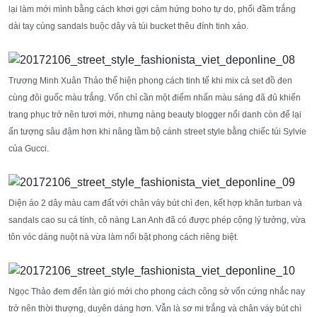
lại làm mới mình bằng cách khơi gợi cảm hứng boho tự do, phối đầm trắng
dài tay cùng sandals buộc dây và túi bucket thêu đính tinh xảo.
Trương Minh Xuân Thảo thể hiện phong cách tinh tế khi mix cả set đồ đen
cùng đôi guốc màu trắng. Vốn chỉ cần một điểm nhấn màu sáng đã đủ khiến
trang phục trở nên tươi mới, nhưng nàng beauty blogger nổi danh còn để lại
ấn tượng sâu đậm hơn khi nâng tầm bộ cánh street style bằng chiếc túi Sylvie
của Gucci.
Diện áo 2 dây màu cam đất với chân váy bút chì đen, kết hợp khăn turban và
sandals cao su cá tính, cô nàng Lan Anh đã có được phép cộng lý tưởng, vừa
tôn vóc dáng nuột nà vừa làm nổi bật phong cách riêng biệt.
Ngọc Thảo đem đến làn gió mới cho phong cách công sở vốn cứng nhắc nay
trở nên thời thượng, duyên dáng hơn. Vẫn là sơ mi trắng và chân váy bút chì