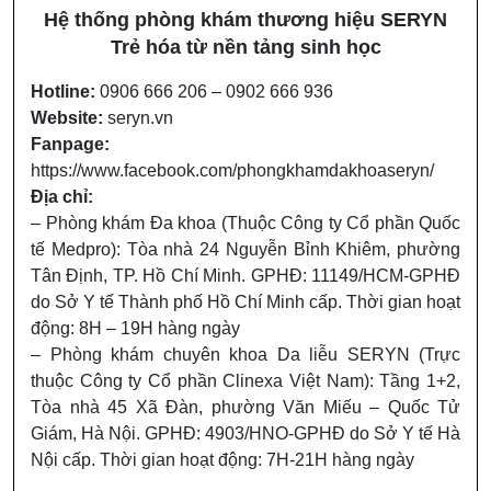
Hệ thống phòng khám thương hiệu SERYN
Trẻ hóa từ nền tảng sinh học
Hotline:
0906 666 206 – 0902 666 936
Website:
seryn.vn
Fanpage:
https://www.facebook.com/phongkhamdakhoaseryn/
Địa chỉ:
– Phòng khám Đa khoa (Thuộc Công ty Cổ phần Quốc
tế Medpro): Tòa nhà 24 Nguyễn Bỉnh Khiêm, phường
Tân Định, TP. Hồ Chí Minh. GPHĐ: 11149/HCM-GPHĐ
do Sở Y tế Thành phố Hồ Chí Minh cấp. Thời gian hoạt
động: 8H – 19H hàng ngày
– Phòng khám chuyên khoa Da liễu SERYN (Trực
thuộc Công ty Cổ phần Clinexa Việt Nam): Tầng 1+2,
Tòa nhà 45 Xã Đàn, phường Văn Miếu – Quốc Tử
Giám, Hà Nội. GPHĐ: 4903/HNO-GPHĐ do Sở Y tế Hà
Nội cấp. Thời gian hoạt động: 7H-21H hàng ngày