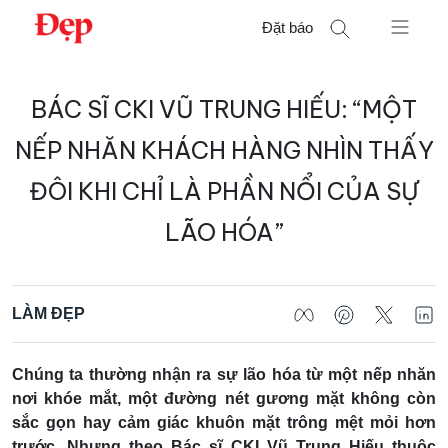
Chuyển
Đặt báo
đến
nội
Tìm
dung
BÁC SĨ CKI VŨ TRUNG HIẾU: “MỘT
kiếm
cho:
NẾP NHĂN KHÁCH HÀNG NHÌN THẤY
ĐÔI KHI CHỈ LÀ PHẦN NỔI CỦA SỰ
LÃO HÓA”
LÀM ĐẸP
Chúng ta thường nhận ra sự lão hóa từ một nếp nhăn
nơi khóe mắt, một đường nét gương mặt không còn
sắc gọn hay cảm giác khuôn mặt trông mệt mỏi hơn
trước. Nhưng theo Bác sĩ CKI Vũ Trung Hiếu thuộc