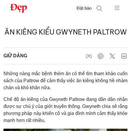
Chuyển
Đặt báo
đến
nội
Tìm
dung
ĂN KIÊNG KIỂU GWYNETH PALTROW
kiếm
cho:
GIỮ DÁNG
Những nàng mắc bệnh thèm ăn có thể tìm tham khảo cuốn
sách của Paltrow để cảm thấy việc ăn kiêng không hề nhàm
chán và khó khăn nữa.
Chế độ ăn kiêng của Gwyneth Paltrow đang dần dần nhận
được sự chú ý của giới truyền thông. Gwyneth chia sẻ rằng
phương pháp này khiến cô và gia đình mình cảm thấy khỏe
mạnh hơn rất nhiều.