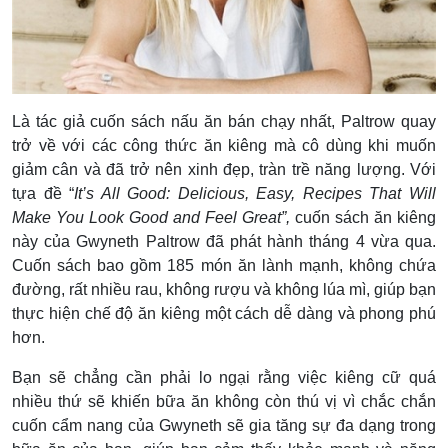
Là tác giả cuốn sách nấu ăn bán chạy nhất, Paltrow quay
trở về với các công thức ăn kiêng mà cô dùng khi muốn
giảm cân và đã trở nên xinh đẹp, tràn trề năng lượng. Với
tựa đề “
It’s All Good: Delicious, Easy, Recipes That Will
Make You Look Good and Feel Great”,
cuốn sách ăn kiêng
này của Gwyneth Paltrow đã phát hành tháng 4 vừa qua.
Cuốn sách bao gồm 185 món ăn lành mạnh, không chứa
đường, rất nhiều rau, không rượu và không lúa mì, giúp bạn
thực hiện chế độ ăn kiêng một cách dễ dàng và phong phú
hơn.
Bạn sẽ chẳng cần phải lo ngại rằng việc kiêng cữ quá
nhiều thứ sẽ khiến bữa ăn không còn thú vị vì chắc chắn
cuốn cẩm nang của Gwyneth sẽ gia tăng sự đa dạng trong