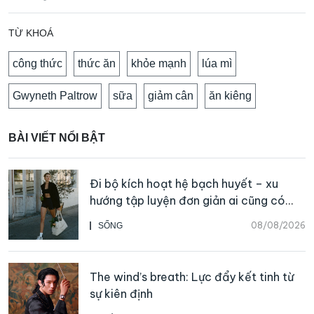
TỪ KHOÁ
công thức
thức ăn
khỏe mạnh
lúa mì
Gwyneth Paltrow
sữa
giảm cân
ăn kiêng
BÀI VIẾT NỔI BẬT
Đi bộ kích hoạt hệ bạch huyết – xu
hướng tập luyện đơn giản ai cũng có
thể bắt đầu
08/08/2026
SỐNG
The wind’s breath: Lực đẩy kết tinh từ
sự kiên định