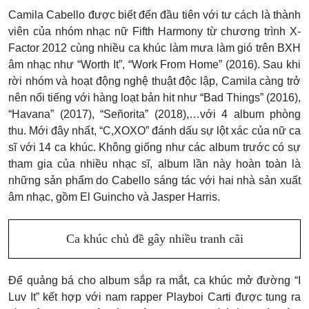
Camila Cabello được biết đến đầu tiên với tư cách là thành
viên của nhóm nhạc nữ Fifth Harmony từ chương trình X-
Factor 2012 cùng nhiều ca khúc làm mưa làm gió trên BXH
âm nhạc như “Worth It”, “Work From Home” (2016). Sau khi
rời nhóm và hoạt động nghệ thuật độc lập, Camila càng trở
nên nổi tiếng với hàng loạt bản hit như “Bad Things” (2016),
“Havana” (2017), “Señorita” (2018),…với 4 album phòng
thu. Mới đây nhất, “C,XOXO” đánh dấu sự lột xác của nữ ca
sĩ với 14 ca khúc. Không giống như các album trước có sự
tham gia của nhiều nhạc sĩ, album lần này hoàn toàn là
những sản phẩm do Cabello sáng tác với hai nhà sản xuất
âm nhạc, gồm El Guincho và Jasper Harris.
Ca khúc chủ đề gây nhiều tranh cãi
Để quảng bá cho album sắp ra mắt, ca khúc mở đường “I
Luv It” kết hợp với nam rapper Playboi Carti được tung ra