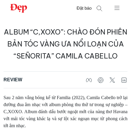
Chuyển
Đặt báo
đến
nội
Tìm
dung
ALBUM “C,XOXO”: CHÀO ĐÓN PHIÊN
kiếm
cho:
BẢN TÓC VÀNG ƯA NỔI LOẠN CỦA
“SEÑORITA” CAMILA CABELLO
REVIEW
Sau 2 năm vắng bóng kể từ Familia (2022), Camila Cabello trở lại
đường đua âm nhạc với album phòng thu thứ tư trong sự nghiệp –
C,XOXO. Album đánh dấu bước ngoặt mới của nàng thơ Havana
với mái tóc vàng khác lạ và sự lột xác ngoạn mục từ phong cách
tới âm nhạc.