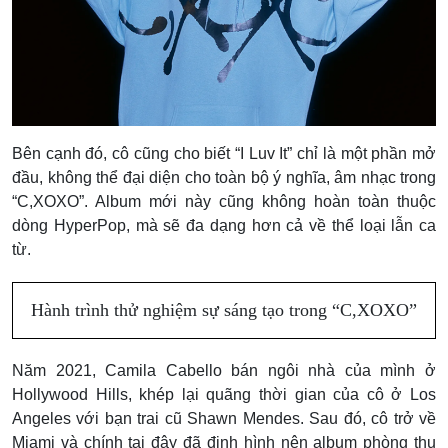
Bên cạnh đó, cô cũng cho biết “I Luv It” chỉ là một phần mở
đầu, không thể đại diện cho toàn bộ ý nghĩa, âm nhạc trong
“C,XOXO”. Album mới này cũng không hoàn toàn thuộc
dòng HyperPop, mà sẽ đa dạng hơn cả về thể loại lẫn ca
từ.
Hành trình thử nghiệm sự sáng tạo trong “C,XOXO”
Năm 2021, Camila Cabello bán ngôi nhà của mình ở
Hollywood Hills, khép lại quãng thời gian của cô ở Los
Angeles với bạn trai cũ Shawn Mendes. Sau đó, cô trở về
Miami và chính tại đây đã định hình nên album phòng thu