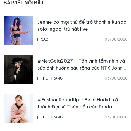
BÀI VIẾT NỔI BẬT
Jennie có mọi thứ để trở thành siêu sao
solo, ngoại trừ hát live
05/08/2026
SAO
#MetGala2027 – Tôn vinh tầm nhìn và
sức ảnh hưởng sâu rộng của NTK John
Galliano
05/08/2026
THỜI TRANG
#FashionRoundUp – Bella Hadid trở
thành Đại sứ Toàn cầu của Prada
Beauty, CHANEL mua lại Charvet
05/08/2026
THỜI TRANG