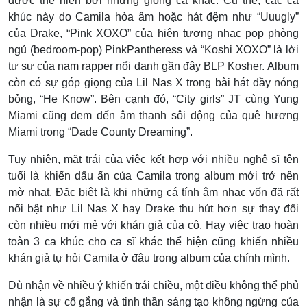
được thể hiện bởi những giọng ca khác. Cụ thể, các ca
khúc này do Camila hòa âm hoặc hát đệm như “Uuugly”
của Drake, “Pink XOXO” của hiện tượng nhạc pop phòng
ngủ (bedroom-pop) PinkPantheress và “Koshi XOXO” là lời
tự sự của nam rapper nổi danh gần đây BLP Kosher.
Album
còn có sự góp giọng của Lil Nas X trong bài hát đầy nóng
bỏng, “He Know”. Bên cạnh đó, “City girls” JT cùng Yung
Miami cũng đem đến âm thanh sôi động của quê hương
Miami trong “Dade County Dreaming”.
Tuy nhiên, mặt trái của việc kết hợp với nhiều nghệ sĩ tên
tuổi là khiến dấu ấn của Camila trong album mới trở nên
mờ nhạt. Đặc biệt là khi những cá tính âm nhạc vốn đã rất
nổi bật như Lil Nas X hay Drake thu hút hơn sự thay đổi
còn nhiều mới mẻ với khán giả của cô. Hay việc trao hoàn
toàn 3 ca khúc cho ca sĩ khác thể hiện cũng khiến nhiều
khán giả tự hỏi Camila ở đâu trong album của chính mình.
Dù nhận về nhiều ý khiến trái chiều, một điều không thể phủ
nhận là sự cố gắng và tinh thần sáng tạo không ngừng của