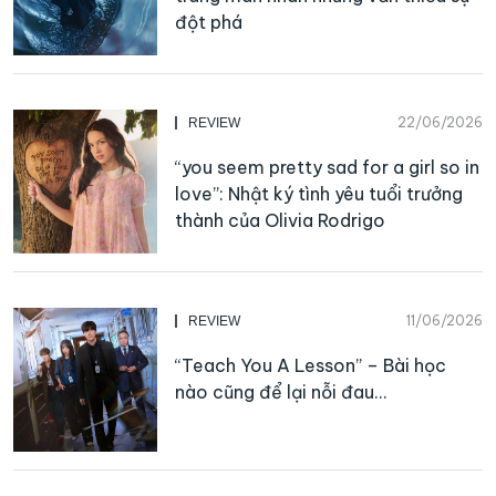
đột phá
22/06/2026
REVIEW
“you seem pretty sad for a girl so in
love”: Nhật ký tình yêu tuổi trưởng
thành của Olivia Rodrigo
11/06/2026
REVIEW
“Teach You A Lesson” – Bài học
nào cũng để lại nỗi đau…