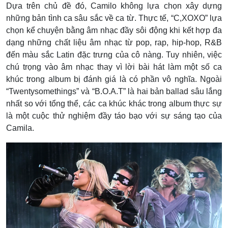
Dựa trên chủ đề đó, Camilo không lựa chọn xây dựng
những bản tình ca sâu sắc về ca từ. Thực tế, “C,XOXO” lựa
chọn kể chuyện bằng âm nhạc đầy sôi động khi kết hợp đa
dạng những chất liệu âm nhạc từ pop, rap, hip-hop, R&B
đến màu sắc Latin đặc trưng của cô nàng. Tuy nhiên, việc
chú trọng vào âm nhạc thay vì lời bài hát làm một số ca
khúc trong album bị đánh giá là có phần vô nghĩa. Ngoài
“Twentysomethings” và “B.O.A.T” là hai bản ballad sâu lắng
nhất so với tổng thể, các ca khúc khác trong album thực sự
là một cuộc thử nghiệm đầy táo bạo với sự sáng tạo của
Camila.