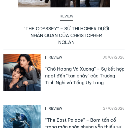
REVIEW
“THE ODYSSEY” – SỬ THI HOMER DƯỚI
NHÃN QUAN CỦA CHRISTOPHER
NOLAN
30/07/2026
REVIEW
“Chó Hoang Và Xương” – Sự kết hợp
ngọt đến “tan chảy” của Trương
Tịnh Nghi và Tống Uy Long
27/07/2026
REVIEW
“The East Palace” – Bom tấn cổ
trang mãn nhãn nhưng vẫn thiếu sự