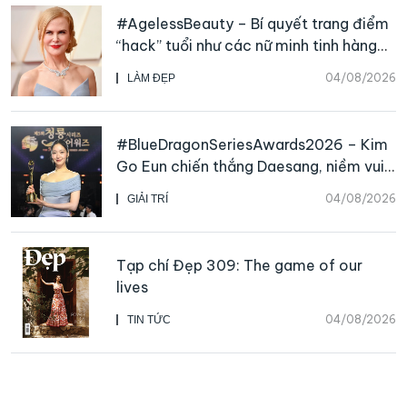
#AgelessBeauty – Bí quyết trang điểm
“hack” tuổi như các nữ minh tinh hàng
đầu
04/08/2026
LÀM ĐẸP
#BlueDragonSeriesAwards2026 – Kim
Go Eun chiến thắng Daesang, niềm vui
nhân đôi của Park Bo Kyung sau 23
04/08/2026
GIẢI TRÍ
năm
Tạp chí Đẹp 309: The game of our
lives
04/08/2026
TIN TỨC