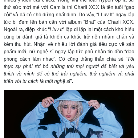
thử sức mới mẻ với Camila thì Charli XCX là tên tuổi “gạo
cội” và đã có chỗ đứng nhất định. Do vậy, “I Luv It” ngay lập
tức bị đem lên bàn cân với album “Brat” của Charli XCX.
Ngoài ra, điệp khúc “
I luv it
” lặp đi lặp lại một cách khó hiểu
cũng bị đánh giá là khiến ca khúc trở nên nhàm chán và
kém thu hút. Nhận về nhiều lời đánh giá tiêu cực về sản
phẩm mới, nữ nghệ sĩ ngay lập tức phủ nhận tin đồn “đạo
phong cách làm nhạc”. Cô cũng thẳng thắn chia sẻ “
Tôi
thực sự phải rời bỏ những thứ mọi người đã biết và yêu
thích về mình để có thể trải nghiệm, thử nghiệm và phát
triển với tư cách là một nghệ sĩ
”.