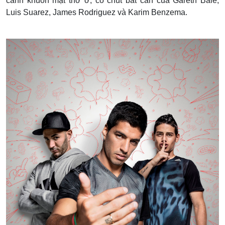
cảnh khuôn mặt thờ ơ, có chút bất cần của Gareth Bale,
Luis Suarez, James Rodriguez và Karim Benzema.