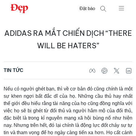
Chuyển
Đặt báo
đến
nội
Tìm
dung
ADIDAS RA MẮT CHIẾN DỊCH “THERE
kiếm
cho:
WILL BE HATERS”
TIN TỨC
Nếu có người ghét bạn, thì về cơ bản đó cũng chính là một
sự khen ngợi bất đắc dĩ của họ. Những cầu thủ hay nhất
thế giới đều hiểu rằng tài năng của họ cũng đồng nghĩa với
việc họ sẽ bị ghét từ đối thủ và người hâm mộ của đối thủ,
đặc biệt là trong kỉ nguyên mạng xã hội bùng nổ như hiện
nay. Nhưng trên hết, đó lại chính là động lực đốt cháy sự tự
tin và tham vọng để họ ngày càng tiến xa hơn. Họ cất cánh