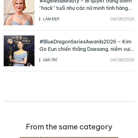
#AgelessBeauty – Bí quyết trang điểm
“hack” tuổi như các nữ minh tinh hàng
đầu
04/08/2026
LÀM ĐẸP
#BlueDragonSeriesAwards2026 – Kim
Go Eun chiến thắng Daesang, niềm vui
nhân đôi của Park Bo Kyung sau 23
04/08/2026
GIẢI TRÍ
năm
From the same category