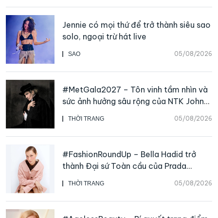
Jennie có mọi thứ để trở thành siêu sao
solo, ngoại trừ hát live
05/08/2026
SAO
#MetGala2027 – Tôn vinh tầm nhìn và
sức ảnh hưởng sâu rộng của NTK John
Galliano
05/08/2026
THỜI TRANG
#FashionRoundUp – Bella Hadid trở
thành Đại sứ Toàn cầu của Prada
Beauty, CHANEL mua lại Charvet
05/08/2026
THỜI TRANG