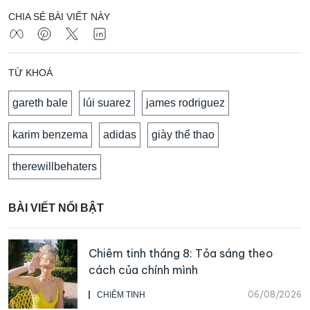
CHIA SẺ BÀI VIẾT NÀY
TỪ KHOÁ
gareth bale
lúi suarez
james rodriguez
karim benzema
adidas
giày thể thao
therewillbehaters
BÀI VIẾT NỔI BẬT
Chiêm tinh tháng 8: Tỏa sáng theo
cách của chính mình
06/08/2026
CHIÊM TINH