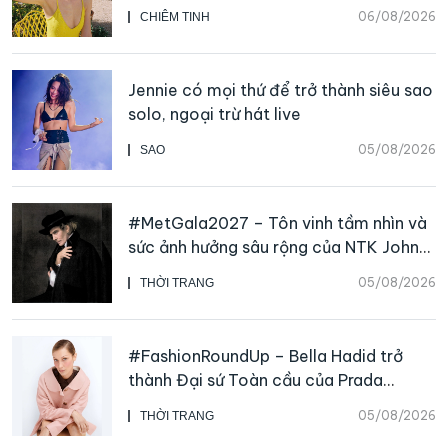
06/08/2026
CHIÊM TINH
Jennie có mọi thứ để trở thành siêu sao
solo, ngoại trừ hát live
05/08/2026
SAO
#MetGala2027 – Tôn vinh tầm nhìn và
sức ảnh hưởng sâu rộng của NTK John
Galliano
05/08/2026
THỜI TRANG
#FashionRoundUp – Bella Hadid trở
thành Đại sứ Toàn cầu của Prada
Beauty, CHANEL mua lại Charvet
05/08/2026
THỜI TRANG