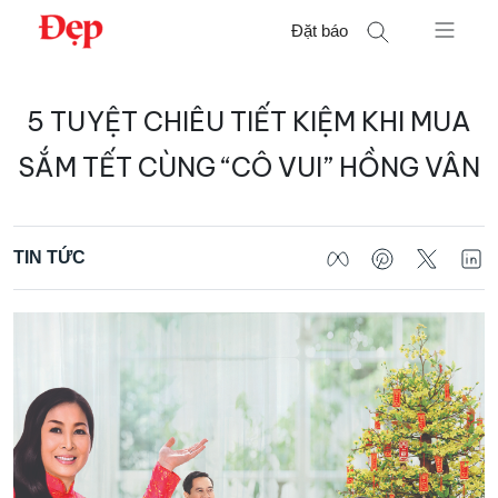
Chuyển
Đặt báo
đến
nội
Tìm
dung
5 TUYỆT CHIÊU TIẾT KIỆM KHI MUA
kiếm
cho:
SẮM TẾT CÙNG “CÔ VUI” HỒNG VÂN
TIN TỨC