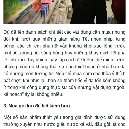
Dù đã lên danh sách chi tiết các vật dụng cần mua nhưng
đôi khi, lướt qua những gian hàng Tết nhộn nhịp, tưng
bừng, các chị em phụ nữ vẫn không khỏi xao lòng trước
một bộ xoong nồi sáng bóng hay những khay mứt Tết pha
lê tinh xảo. Tuy nhiên, hãy tập cách để kiềm chế mình trước
những món đồ không thật sự cần thiết hoặc ở nhà bạn đã
có những món tương tự. Nếu chỉ mua sắm cho thỏa ý thích
bất chợt, khi nhìn lại, bạn sẽ thầm tiếc vì đã tốn kém không
ít trong khi công dụng thực sự của những vật dụng “ngoài
kế hoạch” ấy lại không nhiều.
3. Mua gói lớn để tiết kiệm hơn
Một số sản phẩm thiết yếu trong gia đình được sử dụng
thường xuyên như nước giặt, nước xả vải, dầu gội, tã cho