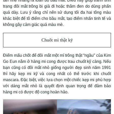
tán nhẹ nhàng ra toàn bộ bầu mắt. Điều này giúp tránh tình
trạng đôi mắt trông bị già đi hoặc thâm đen do dùng phấn
quá dày. Lưu ý rằng chỉ nên sử dụng tối đa hai tông màu
khác biệt để tô điểm cho bầu mắt, tạo điểm nhấn tinh tế và
không gây cảm giác quá màu mè.
Chuốt mi thật kỹ
Điểm mấu chốt để đôi mắt một mí trông thật “ngầu” của Kim
Go Eun nằm ở hàng mi cong được trau chuốt kỹ càng. Nếu
bạn cũng có đôi mắt nhỏ giống người đẹp sinh năm 1991
thì hãy kẹp mi kỹ và cong nhất có thể trước khi chuốt
mascara. Đặc biệt, việc lựa chọn một chiếc kẹp mi phù hợp
với dáng mắt nhỏ là quyết định quan trọng để đảm bảo
hàng mi có được độ cong hoàn hảo.