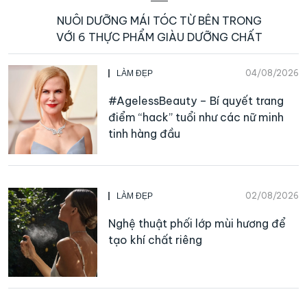
NUÔI DƯỠNG MÁI TÓC TỪ BÊN TRONG
VỚI 6 THỰC PHẨM GIÀU DƯỠNG CHẤT
04/08/2026
LÀM ĐẸP
#AgelessBeauty – Bí quyết trang
điểm “hack” tuổi như các nữ minh
tinh hàng đầu
02/08/2026
LÀM ĐẸP
Nghệ thuật phối lớp mùi hương để
tạo khí chất riêng