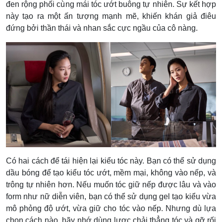
đen rộng phối cùng mái tóc ướt buông tự nhiên. Sự kết hợp
này tạo ra một ấn tượng mạnh mẽ, khiến khán giả điêu
đứng bởi thần thái và nhan sắc cực ngầu của cô nàng.
Có hai cách để tái hiện lại kiểu tóc này. Bạn có thể sử dụng
dầu bóng để tạo kiểu tóc ướt, mềm mại, không vào nếp, và
trông tự nhiên hơn. Nếu muốn tóc giữ nếp được lâu và vào
form như nữ diễn viên, bạn có thể sử dụng gel tạo kiểu vừa
mô phỏng độ ướt, vừa giữ cho tóc vào nếp. Nhưng dù lựa
chọn cách nào, hãy nhớ dùng lược chải thẳng tóc và gỡ rối