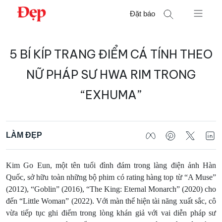
Chuyển
Đặt báo
đến
nội
Tìm
dung
5 BÍ KÍP TRANG ĐIỂM CÁ TÍNH THEO
kiếm
cho:
NỮ PHÁP SƯ HWA RIM TRONG
“EXHUMA”
LÀM ĐẸP
Kim Go Eun, một tên tuổi đình đám trong làng điện ảnh Hàn
Quốc, sở hữu toàn những bộ phim có rating hàng top từ “A Muse”
(2012), “Goblin” (2016), “The King: Eternal Monarch” (2020) cho
đến “Little Woman” (2022). Với màn thể hiện tài năng xuất sắc, cô
vừa tiếp tục ghi điểm trong lòng khán giả với vai diễn pháp sư