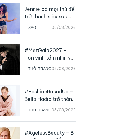
Jennie có mọi thứ để
trở thành siêu sao
solo, ngoại trừ hát
05/08/2026
SAO
live
#MetGala2027 –
Tôn vinh tầm nhìn và
sức ảnh hưởng sâu
05/08/2026
THỜI TRANG
rộng của NTK John
Galliano
#FashionRoundUp –
Bella Hadid trở thành
Đại sứ Toàn cầu của
05/08/2026
THỜI TRANG
Prada Beauty,
CHANEL mua lại
Charvet
#AgelessBeauty – Bí