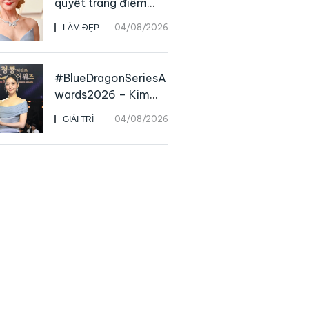
quyết trang điểm
“hack” tuổi như các
04/08/2026
LÀM ĐẸP
nữ minh tinh hàng
đầu
#BlueDragonSeriesA
wards2026 – Kim
Go Eun chiến thắng
04/08/2026
GIẢI TRÍ
Daesang, niềm vui
nhân đôi của Park Bo
Kyung sau 23 năm