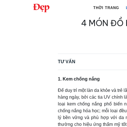
Chuyển
THỜI TRANG
đến
nội
4 MÓN ĐỒ 
Tìm
dung
kiếm
cho:
TƯ VẤN
1. Kem chống nắng
Để duy trì một làn da khỏe và trẻ 
hàng ngày, bởi các tia UV chính l
loại kem chống nắng phổ biến nh
chống nắng hóa học; mỗi loại đề
lý bền vững và phù hợp với da 
thường cho hiệu ứng thẩm mỹ tốt