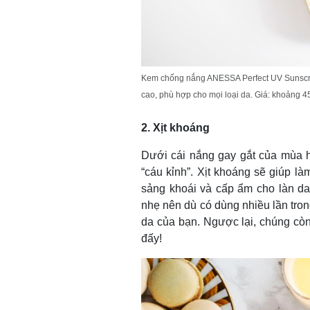
Kem chống nắng ANESSA Perfect UV Sunscre
cao, phù hợp cho mọi loại da. Giá: khoảng
2. Xịt khoáng
Dưới cái nắng gay gắt của mùa h
“cáu kỉnh”. Xịt khoáng sẽ giúp là
sảng khoái và cấp ẩm cho làn da
nhẹ nên dù có dùng nhiều lần tro
da của bạn. Ngược lại, chúng còn 
đấy!