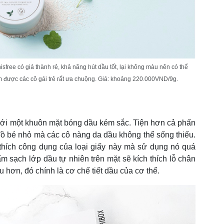
ree có giá thành rẻ, khả năng hút dầu tốt, lại không màu nên có thể
 được các cô gái trẻ rất ưa chuộng. Giá: khoảng 220.000VND/9g.
ới một khuôn mặt bóng dầu kém sắc. Tiện hơn cả phấn
đồ bé nhỏ mà các cô nàng da dầu không thể sống thiếu.
thích công dụng của loại giấy này mà sử dụng nó quá
ấm sạch lớp dầu tự nhiên trên mặt sẽ kích thích lỗ chân
u hơn, đó chính là cơ chế tiết dầu của cơ thể.