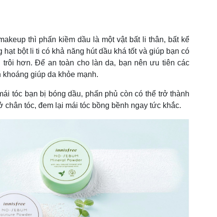
keup thì phấn kiềm dầu là một vật bất li thân, bất kể
ạt bột li ti có khả năng hút dầu khá tốt và giúp bạn có
 trôi hơn. Để an toàn cho làn da, bạn nên ưu tiên các
 khoáng giúp da khỏe mạnh.
ái tóc bạn bị bóng dầu, phấn phủ còn có thể trở thành
 ở chân tóc, đem lại mái tóc bồng bềnh ngay tức khắc.