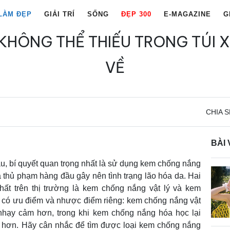
LÀM ĐẸP
GIẢI TRÍ
SỐNG
ĐẸP 300
E-MAGAZINE
G
KHÔNG THỂ THIẾU TRONG TÚI X
VỀ
CHIA S
BÀI 
lâu, bí quyết quan trọng nhất là sử dụng kem chống nắng
à thủ phạm hàng đầu gây nên tình trạng lão hóa da. Hai
ất trên thị trường là kem chống nắng vật lý và kem
u có ưu điểm và nhược điểm riêng: kem chống nắng vật
nhạy cảm hơn, trong khi kem chống nắng hóa học lại
 hơn. Hãy cân nhắc để tìm được loại kem chống nắng