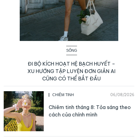
SỐNG
ĐI BỘ KÍCH HOẠT HỆ BẠCH HUYẾT –
XU HƯỚNG TẬP LUYỆN ĐƠN GIẢN AI
CŨNG CÓ THỂ BẮT ĐẦU
06/08/2026
CHIÊM TINH
Chiêm tinh tháng 8: Tỏa sáng theo
cách của chính mình