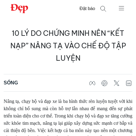
Chuyển
Đặt báo
đến
nội
Tìm
dung
10 LÝ DO CHỨNG MINH NÊN “KẾT
kiếm
cho:
NẠP” NÂNG TẠ VÀO CHẾ ĐỘ TẬP
LUYỆN
SỐNG
Nâng tạ, chạy bộ và đạp xe là ba hình thức rèn luyện tuyệt vời khi
không chỉ bổ sung mà còn hỗ trợ lẫn nhau để mang đến sự phát
triển toàn diện cho cơ thể. Trong khi chạy bộ và đạp xe tăng cường
sức khỏe tim mạch, nâng tạ lại giúp xây dựng sức mạnh cơ bắp và
cải thiện độ bền. Việc kết hợp cả ba môn này tạo nên một chương