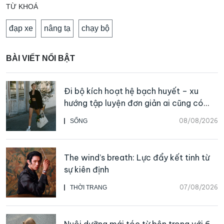
TỪ KHOÁ
đạp xe
nâng tạ
chạy bộ
BÀI VIẾT NỔI BẬT
Đi bộ kích hoạt hệ bạch huyết – xu
hướng tập luyện đơn giản ai cũng có
thể bắt đầu
08/08/2026
SỐNG
The wind’s breath: Lực đẩy kết tinh từ
sự kiên định
07/08/2026
THỜI TRANG
Nuôi dưỡng mái tóc từ bên trong với 6