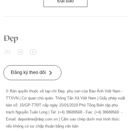
Đặt báo
Đăng ký theo dõi
© Bản quyền thuộc về tạp chí Đẹp, phụ san của Báo Ảnh Việt Nam -
TTXVN | Cơ quan chủ quản: Thông Tấn Xã Việt Nam | Giấy phép xuất
bản số: 15/GP-TTĐT cấp ngày 15/01/2019 Phó Tổng Biên tập phụ
trách Nguyễn Tuấn Long | Tel: (+4) 38689568 - Fax: (+4) 38689569. -
Email: deponline@dep.com.vn | Cấm sao chép dưới mọi hình thức
nếu không có sự chấp thuận bằng văn bản