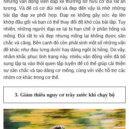
Những vận động viên đạp xe thường sở hữu cơ đùi rất ấn
tượng. Và để có cơ đùi nét và đẹp đến vậy là nhờ những
bài tập đạp xe phối hợp. Đạp xe không gây sức ép lên
khớp đầu gối và bạn có thể thay đổi độ khó của bài tập. Tuy
nhiên, những người đạp xe lại bị hạn chế ở phần hông và
mông. Đùi rất to và đẹp nhưng mông lại không được săn
chắc và căng. Bên cạnh đó còn phát sinh một số những vấn
đề khác như đau lưng dưới hay dáng ngồi bị hỏng. Do vậy,
nhằm khắc phục tình trạng này,
nhiều vận động viên đã bổ
sung tập tạ vào thói quen tập luyện để có thể giúp cải thiện
sự săn chắc và tạo dáng cơ mông, cùng với việc hỗ trợ các
nhóm cơ khác trong cơ thể.
3. Giảm thiểu nguy cơ trầy xước khi chạy bộ